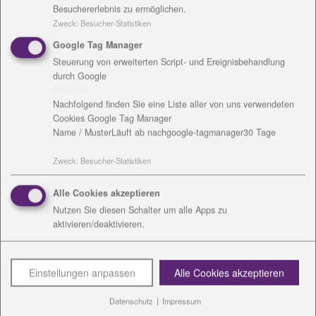
Besuchererlebnis zu ermöglichen.
Zweck
:
Besucher-Statistiken
Google Tag Manager
Steuerung von erweiterten Script- und Ereignisbehandlung
durch Google
Cookies
Nachfolgend finden Sie eine Liste aller von uns verwendeten
Cookies Google Tag Manager
Katrin Gersdorf
Name / Muster
Läuft ab nach
google-tagmanager
30 Tage
Graben 1
Zweck
:
Besucher-Statistiken
07356 Bad Lobenstein
Tel.: 036651 - 653212
Alle Cookies akzeptieren
Fax: 036651 395847
Nutzen Sie diesen Schalter um alle Apps zu
aktivieren/deaktivieren.
Mail:
Jobmanager-SOK
@
diakonie-wl.de
Download:
vCard
Einstellungen anpassen
Alle Cookies akzeptieren
Datenschutz
|
Impressum