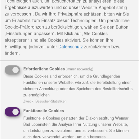
Technologien auch, um Besucherdaten zu analysieren, diese
Dieses Projekt wird mit Mitteln des Freistaats
Ergebnisse auszuwerten und so unser Website-Angebot stetig
Thüringen finanziert.
zu verbessern. Da wir Ihre Privatsphäre schätzen, bitten wir Sie
um Erlaubnis zum Einsatz dieser Technologien. Um persönliche
Cookie-Präferenzen zu berücksichtigen, wählen Sie den Button
AnsprechpartnerInnen
„Einstellungen anpassen“. Mit Klick auf „Alle Cookies
akzeptieren“ sind alle Cookies aktiviert. Sie können Ihre
Einwilligung jederzeit
unter
Datenschutz
zurückziehen bzw.
Konzeptionelle Arbeit
ändern.
Angebote / Kosten
Erforderliche Cookies
(immer notwendig)
Diese Cookies sind erforderlich, um die Grundlegenden
Funktionen unserer Website, wie z.B. die Bereitstellung einer
Einrichtungsanschrift /
sicheren Anmeldung oder das Speichern des Bestellfortschritts,
zu ermöglichen
Rechnungsanschrift
Zweck
:
Besucher-Statistiken
Funktionelle Cookies
Funktionelle Cookies gestatten der Diakoniestiftung Weimar
Bad Lobenstein die Analyse Ihrer Nutzung unserer Website,
um Leistungen zu evaluieren und zu verbessern. Sie können
Kontakt
auch dazu verwendet werden, um ein besseres