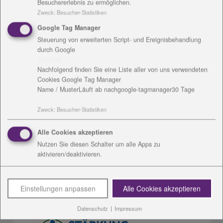
Besuchererlebnis zu ermöglichen.
Madeleine Helbig
Zweck
:
Besucher-Statistiken
Google Tag Manager
Kirchstraße 10
Steuerung von erweiterten Script- und Ereignisbehandlung
99444 Blankenhain
durch Google
Mobil: 0151 - 20380206
Cookies
Nachfolgend finden Sie eine Liste aller von uns verwendeten
Mail:
M.Helbig
@
diakonie-wl.de
Cookies Google Tag Manager
Name / Muster
Läuft ab nach
google-tagmanager
30 Tage
Download:
vCard
Zweck
:
Besucher-Statistiken
Alle Cookies akzeptieren
Nutzen Sie diesen Schalter um alle Apps zu
aktivieren/deaktivieren.
Einstellungen anpassen
Alle Cookies akzeptieren
Förderung
Datenschutz
|
Impressum