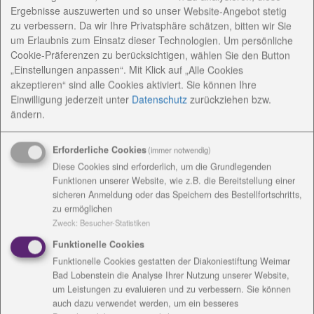
Konzeptionelle Arbeit
Ergebnisse auszuwerten und so unser Website-Angebot stetig
zu verbessern. Da wir Ihre Privatsphäre schätzen, bitten wir Sie
um Erlaubnis zum Einsatz dieser Technologien. Um persönliche
Angebote / Kosten
Cookie-Präferenzen zu berücksichtigen, wählen Sie den Button
„Einstellungen anpassen“. Mit Klick auf „Alle Cookies
akzeptieren“ sind alle Cookies aktiviert. Sie können Ihre
Einrichtungsanschrift /
Einwilligung jederzeit
unter
Datenschutz
zurückziehen bzw.
Rechnungsanschrift
ändern.
Erforderliche Cookies
(immer notwendig)
Diese Cookies sind erforderlich, um die Grundlegenden
Funktionen unserer Website, wie z.B. die Bereitstellung einer
sicheren Anmeldung oder das Speichern des Bestellfortschritts,
Kontakt
zu ermöglichen
Zweck
:
Besucher-Statistiken
Funktionelle Cookies
Funktionelle Cookies gestatten der Diakoniestiftung Weimar
Bad Lobenstein die Analyse Ihrer Nutzung unserer Website,
um Leistungen zu evaluieren und zu verbessern. Sie können
auch dazu verwendet werden, um ein besseres