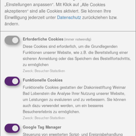
„Einstellungen anpassen“. Mit Klick auf „Alle Cookies
akzeptieren“ sind alle Cookies aktiviert. Sie können Ihre
Einwilligung jederzeit
unter
Datenschutz
zurückziehen bzw.
ändern.
Erforderliche Cookies
(immer notwendig)
Diese Cookies sind erforderlich, um die Grundlegenden
Funktionen unserer Website, wie z.B. die Bereitstellung einer
AnsprechpartnerInnen
sicheren Anmeldung oder das Speichern des Bestellfortschritts,
zu ermöglichen
Zweck
:
Besucher-Statistiken
Konzeptionelle Arbeit
Funktionelle Cookies
Funktionelle Cookies gestatten der Diakoniestiftung Weimar
Angebote / Kosten
Bad Lobenstein die Analyse Ihrer Nutzung unserer Website,
um Leistungen zu evaluieren und zu verbessern. Sie können
auch dazu verwendet werden, um ein besseres
Einrichtungsanschrift /
Besuchererlebnis zu ermöglichen.
Zweck
:
Besucher-Statistiken
Rechnungsanschrift
Google Tag Manager
Steuerung von erweiterten Script- und Ereignisbehandlung