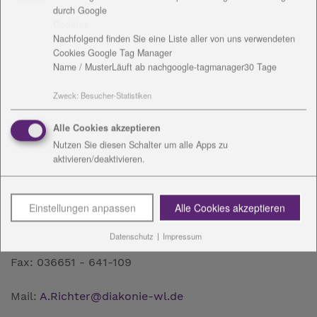
durch Google
Cookies
Nachfolgend finden Sie eine Liste aller von uns verwendeten
Cookies Google Tag Manager
Kontakt
Name / Muster
Läuft ab nach
google-tagmanager
30 Tage
Zweck
:
Besucher-Statistiken
Alle Cookies akzeptieren
Nutzen Sie diesen Schalter um alle Apps zu
aktivieren/deaktivieren.
Anett Richter
Einstellungen anpassen
Alle Cookies akzeptieren
Karl-Marx-Straße 35
07356 Bad Lobenstein
Datenschutz
|
Impressum
Tel.: 036651 - 641-110
Fax: 036651 - 641-109
Mail:
A.Richter
@
diakonie-wl.de