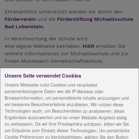
Ehrenamtlich unterstützt werden wir durch den
Förderverein
und die
Förderstiftung Michaelisschule
Bad Lobenstein
.
In Verantwortung der Schule wird
eine eigene Webseite betrieben.
HIER
erhalten Sie
weitere Informationen zur Michaelisschule und zur
Freien Montessori-Gemeinschaftsschule.
Kommen Sie uns besuchen und lernen Sie uns
Unsere Seite verwendet Cookies
kennen!
Unsere Webseite nutzt Cookies und verarbeitet
personenbezogene Daten wie die IP-Adresse oder
Montag bis Donnerstag: 6:30 bis 16:30 Uhr
Browserinformation, um personalisierte Inhalte anzuzeigen und
Freitag: 6:30 bis 15:00 Uhr und nach Vereinbarung.
ein besseres Besuchererlebnis anzubieten. Wir nutzen diese
Technologien auch, um Besucherdaten zu analysieren, diese
Ergebnisse auszuwerten und so unser Website-Angebot stetig
zu verbessern. Da wir Ihre Privatsphäre schätzen, bitten wir Sie
Wir danken für die Förderung
um Erlaubnis zum Einsatz dieser Technologien. Um persönliche
“Länger fit durch Musik”.
Cookie-Präferenzen zu berücksichtigen, wählen Sie den Button