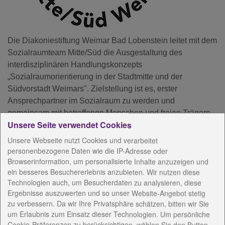
Die Diakoniestiftung Weimar Bad Lobenstein leitet mit dem
Sozialraumteam Mitte/Süd die Ausgestaltung des
interdisziplinären Handlungskonzepts
„Sozialraumorientierung in der Stadtmitte und der
Südvorstadt Weimars". Zielstellung ist es, erster
Ansprechpartner im Sozialraum zu werden und
gemeinsam mit betroffenen Menschen und freien Trägern,
Unsere Seite verwendet Cookies
Vereinen, Initiativen und Verbünden vor Ort passgenaue
Hilfearrangements zu individuellen Problemlagen zu
Unsere Webseite nutzt Cookies und verarbeitet
gestalten und diese möglichst kurzfristig zu überwinden.
personenbezogene Daten wie die IP-Adresse oder
Browserinformation, um personalisierte Inhalte anzuzeigen und
ein besseres Besuchererlebnis anzubieten. Wir nutzen diese
Technologien auch, um Besucherdaten zu analysieren, diese
AnsprechpartnerInnen
Ergebnisse auszuwerten und so unser Website-Angebot stetig
zu verbessern. Da wir Ihre Privatsphäre schätzen, bitten wir Sie
Konzeptionelle Arbeit
um Erlaubnis zum Einsatz dieser Technologien. Um persönliche
Cookie-Präferenzen zu berücksichtigen, wählen Sie den Button