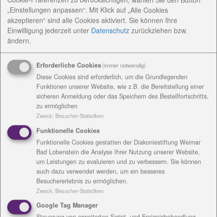
„Einstellungen anpassen“. Mit Klick auf „Alle Cookies
Angebote / Kosten
akzeptieren“ sind alle Cookies aktiviert. Sie können Ihre
Einwilligung jederzeit
unter
Datenschutz
zurückziehen bzw.
ändern.
Einrichtungsanschrift /
Rechnungsanschrift
Erforderliche Cookies
(immer notwendig)
Diese Cookies sind erforderlich, um die Grundlegenden
Funktionen unserer Website, wie z.B. die Bereitstellung einer
sicheren Anmeldung oder das Speichern des Bestellfortschritts,
zu ermöglichen
Zweck
:
Besucher-Statistiken
Kontakt
Funktionelle Cookies
Funktionelle Cookies gestatten der Diakoniestiftung Weimar
Bad Lobenstein die Analyse Ihrer Nutzung unserer Website,
um Leistungen zu evaluieren und zu verbessern. Sie können
auch dazu verwendet werden, um ein besseres
Besuchererlebnis zu ermöglichen.
Zweck
:
Besucher-Statistiken
Google Tag Manager
Daniela Kloß
Steuerung von erweiterten Script- und Ereignisbehandlung