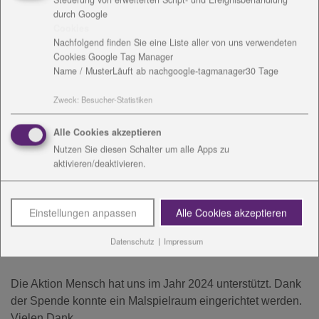
durch Google
Erfurter Str. 28
Cookies
99423 Weimar
Nachfolgend finden Sie eine Liste aller von uns verwendeten
Tel.: 03643 - 2410-7570
Cookies Google Tag Manager
Name / Muster
Läuft ab nach
google-tagmanager
30 Tage
Mobil: 0176 - 11901873
Zweck
:
Besucher-Statistiken
Mail:
Info.sozialraumteam
@
diakonie-wl.de
Alle Cookies akzeptieren
Download:
vCard
Nutzen Sie diesen Schalter um alle Apps zu
aktivieren/deaktivieren.
Einstellungen anpassen
Alle Cookies akzeptieren
Wir danken für die Unterstützung
Datenschutz
|
Impressum
Die Aktion Mensch hat uns im Jahr 2024 unterstützt. Dank
der Spende konnte ein Malspielraum eingerichtet werden.
Vielen Dank.