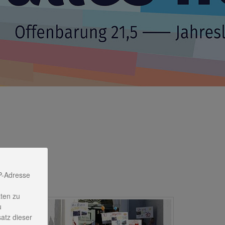
P-Adresse
ten zu
u
satz dieser