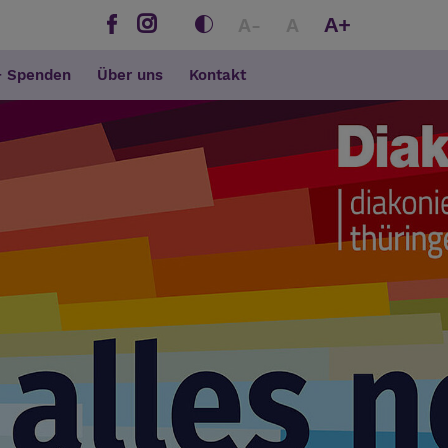
A+
A-
A
+ Spenden
Über uns
Kontakt