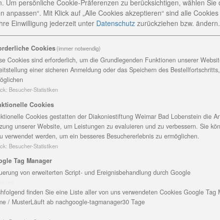
. Um persönliche Cookie-Präferenzen zu berücksichtigen, wählen Sie 
n anpassen“. Mit Klick auf „Alle Cookies akzeptieren“ sind alle Cookies a
ar feiert 10-jähriges Bestehen
re Einwilligung jederzeit
unter
Datenschutz
zurückziehen bzw. ändern.
orderliche Cookies
(immer notwendig)
reitag der krönende Abschluss der Festwoche zum 10-
se Cookies sind erforderlich, um die Grundlegenden Funktionen unserer Website
er Förderzentrums in der Weimarer Schubertstraße 1b. I
eitstellung einer sicheren Anmeldung oder das Speichern des Bestellfortschritts
nen und Schüler mit ihren Lehrern, Sonderpädagogischen
öglichen
ck
:
Besucher-Statistiken
dtkirche St. Peter & Paul.
ktionelle Cookies
Superintendent Henrich Herbst und Pfarrer Axel Kramme, 
ktionelle Cookies gestatten der Diakoniestiftung Weimar Bad Lobenstein die An
aus begrüßt. Die beiden hielten einen festlichen Gottes
zung unserer Website, um Leistungen zu evaluieren und zu verbessern. Sie kö
u verwendet werden, um ein besseres Besuchererlebnis zu ermöglichen.
egleitete den gesamten Gottesdienst mit tollen Liedern
ck
:
Besucher-Statistiken
ogle Tag Manager
eit 2006 Leiterin der Schule, ihren Rückblick genannt: Di
uerung von erweiterten Script- und Ereignisbehandlung durch Google
okies
praktisch Bildbare ist eine Schule für geistig behindert
hfolgend finden Sie eine Liste aller von uns verwendeten Cookies Google Tag
drei Schulteile Apolda, Egendorf und Weimar erfolgt. Se
e / Muster
Läuft ab nach
google-tagmanager
30 Tage
ung der Gesellschaft Diakonisches Zentrum Sophienhau
n auf dem Weg. Als die Klinik des Sophienhauses abgeriss