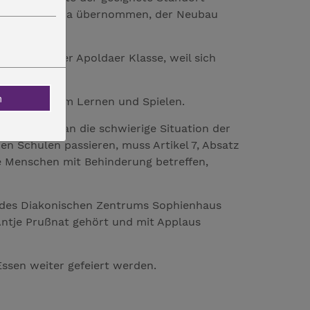
ndkreis Apolda übernommen, der Neubau
ar und einer Apoldaer Klasse, weil sich
n
dingungen zum Lernen und Spielen.
erstimmung, an die schwierige Situation der
den Schulen passieren, muss Artikel 7, Absatz
e Menschen mit Behinderung betreffen,
 des Diakonischen Zentrums Sophienhaus
Antje Prußnat gehört und mit Applaus
ssen weiter gefeiert werden.