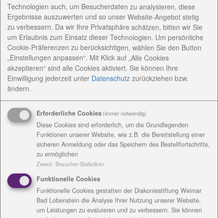
Technologien auch, um Besucherdaten zu analysieren, diese
Lobenstein gGmbH und Vorstand des Michaelisstiftes
Ergebnisse auszuwerten und so unser Website-Angebot stetig
Gefell begrüßte mehr als 100 Gäste. „Während viele
zu verbessern. Da wir Ihre Privatsphäre schätzen, bitten wir Sie
andere Menschen in die Shoppingcenter strömen,
um Erlaubnis zum Einsatz dieser Technologien. Um persönliche
sind wir zusammen gekommen, um hier zu feiern
Cookie-Präferenzen zu berücksichtigen, wählen Sie den Button
und um am ersten Advent ganz bewusst einem
„Einstellungen anpassen“. Mit Klick auf „Alle Cookies
neuen Anfang entgegenzusehen. Ich meine damit das
akzeptieren“ sind alle Cookies aktiviert. Sie können Ihre
nahe Weihnachtsfest, aber auch die bevorstehende
Einwilligung jederzeit
unter
Datenschutz
zurückziehen bzw.
ändern.
Einweihung des sanierten Hauses Michaelistift“, sagte
Dr. Klaus Scholtissek. Das Haus sei fast fertig, im
Frühjahr könnten die 25 Bewohner dort einziehen
Erforderliche Cookies
(immer notwendig)
und dann in hellen, modernen Räumen leben.
Diese Cookies sind erforderlich, um die Grundlegenden
Funktionen unserer Website, wie z.B. die Bereitstellung einer
Der Geschäftsführer dankte schon jetzt allen, die
sicheren Anmeldung oder das Speichern des Bestellfortschritts,
zu ermöglichen
nach langer Planungsphase am Bau und der
Zweck
:
Besucher-Statistiken
Finanzierung mitgearbeitet haben. Genannt wurden
der Landkreis, die Architekten, die Verantwortlichen
Funktionelle Cookies
im Diakonieverbund, auch Spender und Sponsoren.
Funktionelle Cookies gestatten der Diakoniestiftung Weimar
Bad Lobenstein die Analyse Ihrer Nutzung unserer Website,
„Wir benötigen für solche großen Bauvorhaben
um Leistungen zu evaluieren und zu verbessern. Sie können
Spendengelder. Und bitten alle Mitbürger, die Arbeit