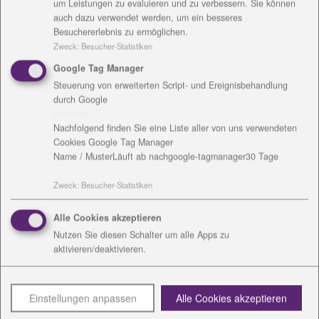
um Leistungen zu evaluieren und zu verbessern. Sie können
eingeschlichen, im Haus Elisabeth war Ende Januar
auch dazu verwendet werden, um ein besseres
die schlimmste Zeit: Mitarbeitende und Bewohner
Besuchererlebnis zu ermöglichen.
waren erkrankt. Fachpersonal ist aufgrund von
Zweck
:
Besucher-Statistiken
Quarantäne ausgefallen und schließlich sind 25
Google Tag Manager
Bewohnerinnen und Bewohner verstorben, fast alle
Steuerung von erweiterten Script- und Ereignisbehandlung
an der Corona-Infektion. Diese Wochen waren für
durch Google
das Personal besonders schwer. Bürokratische
Cookies
Mehrarbeit, ständige Corona-Tests, ausgefallene
Nachfolgend finden Sie eine Liste aller von uns verwendeten
Cookies Google Tag Manager
Kollegen, traurige Bewohner, weil kein Besuch
Name / Muster
Läuft ab nach
google-tagmanager
30 Tage
kommen durfte, die vielen Verluste. „Wir hatten kaum
Zeit durchzuatmen, Unterstützung von außen war
Zweck
:
Besucher-Statistiken
kaum möglich, weil ja striktes Betretungsverbot
herrschte, da war klar, wenn das alles überstanden
Alle Cookies akzeptieren
ist, tun wir etwas Gutes für uns“, sagt Franziska
Nutzen Sie diesen Schalter um alle Apps zu
Hecklau, Pflegedienstleiterin im Haus Elisabeth.
aktivieren/deaktivieren.
Am Mittwoch konnte dies stattfinden. Fast 30
Mitarbeiterinnen aus beiden Häusern, darunter die
Leiterin Anja Küfner, hatten unter zwei schattigen
Einstellungen anpassen
Alle Cookies akzeptieren
Buchen im Garten des Hauses Elisabeth zu einer