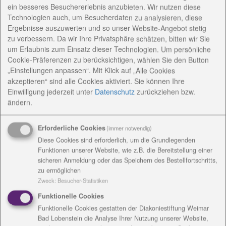
ein besseres Besuchererlebnis anzubieten. Wir nutzen diese
Technologien auch, um Besucherdaten zu analysieren, diese
Ergebnisse auszuwerten und so unser Website-Angebot stetig
zu verbessern. Da wir Ihre Privatsphäre schätzen, bitten wir Sie
um Erlaubnis zum Einsatz dieser Technologien. Um persönliche
Cookie-Präferenzen zu berücksichtigen, wählen Sie den Button
„Einstellungen anpassen“. Mit Klick auf „Alle Cookies
akzeptieren“ sind alle Cookies aktiviert. Sie können Ihre
Einwilligung jederzeit
unter
Datenschutz
zurückziehen bzw.
ändern.
Erforderliche Cookies
(immer notwendig)
25 bunte Luftballons sind am Mittwoch von
Diese Cookies sind erforderlich, um die Grundlegenden
Ebersdorf aus in den Himmel gestiegen. 25 - für
Funktionen unserer Website, wie z.B. die Bereitstellung einer
jeden, in den vergangenen Wochen an oder mit
sicheren Anmeldung oder das Speichern des Bestellfortschritts,
Corona verstorbenen Bewohner im Seniorenzentrum
zu ermöglichen
Zweck
:
Besucher-Statistiken
Emmaus und dem dazugehörigen Haus
Elisabeth. Beide Einrichtungen waren schwer von
Funktionelle Cookies
Corona getroffen. In das Seniorenzentrum Emmaus
Funktionelle Cookies gestatten der Diakoniestiftung Weimar
Bad Lobenstein die Analyse Ihrer Nutzung unserer Website,
hatte sich das Virus Anfang Dezember