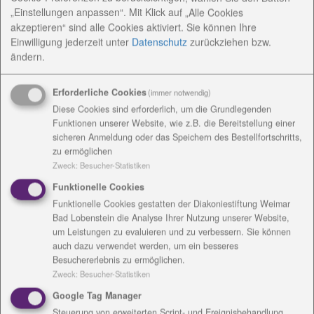
„Einstellungen anpassen“. Mit Klick auf „Alle Cookies
abgeholt. Die Mädchen und Jungen sind dem Aufruf
akzeptieren“ sind alle Cookies aktiviert. Sie können Ihre
„Schenken mit Herz“ gefolgt und durften sogar beim
Einwilligung jederzeit
unter
Datenschutz
zurückziehen bzw.
Verladen der Geschenke helfen. Mit der Aktion wird
ändern.
sichergestellt, dass Kinder aus Flüchtlingsfamilien,
die in Süd- und Osteuropa und zum Teil in
Erforderliche Cookies
(immer notwendig)
Deutschland leben eine Weihnachtsüberraschung
Diese Cookies sind erforderlich, um die Grundlegenden
erhalten.
Funktionen unserer Website, wie z.B. die Bereitstellung einer
sicheren Anmeldung oder das Speichern des Bestellfortschritts,
Pastorin Stephanie Ladwig und Antje Gerlach, die zur
zu ermöglichen
Elternvertretung im Kinderhaus Gottesschutz
Zweck
:
Besucher-Statistiken
gehören, wurden auf diese Aktion aufmerksam und
Funktionelle Cookies
haben dem Kindergarten vorgeschlagen,
Funktionelle Cookies gestatten der Diakoniestiftung Weimar
mitzumachen. „Wir haben uns um die leeren
Bad Lobenstein die Analyse Ihrer Nutzung unserer Website,
Schuhkartons gekümmert und Kontakt zu Schenken
um Leistungen zu evaluieren und zu verbessern. Sie können
mit Herz aufgenommen. Das Team vom Kindergarten
auch dazu verwendet werden, um ein besseres
hat die Kartons bunt beklebt und den Aufruf zum
Besuchererlebnis zu ermöglichen.
Zweck
:
Besucher-Statistiken
Füllen gestartet. Dass so viele kleine Geschenke
zusammen kommen, hatten wir nicht erwartet“,
Google Tag Manager
freut sich Frau Ladwig.
Steuerung von erweiterten Script- und Ereignisbehandlung