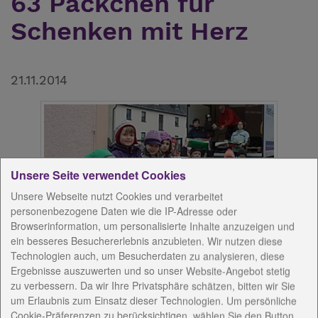
63 Päckchen für
Schenken mit Herz
21.11.2014
Unsere Seite verwendet Cookies
Unsere Webseite nutzt Cookies und verarbeitet
personenbezogene Daten wie die IP-Adresse oder
Browserinformation, um personalisierte Inhalte anzuzeigen und
ein besseres Besuchererlebnis anzubieten. Wir nutzen diese
Gottesschutz-Kinder geben Weihnachtsgeschenke
Technologien auch, um Besucherdaten zu analysieren, diese
weiter
Ergebnisse auszuwerten und so unser Website-Angebot stetig
zu verbessern. Da wir Ihre Privatsphäre schätzen, bitten wir Sie
63 bunt beklebte Päckchen wurden Ende dieser
um Erlaubnis zum Einsatz dieser Technologien. Um persönliche
Woche im Ebersdorfer Kinderhaus Gottesschutz
Cookie-Präferenzen zu berücksichtigen, wählen Sie den Button