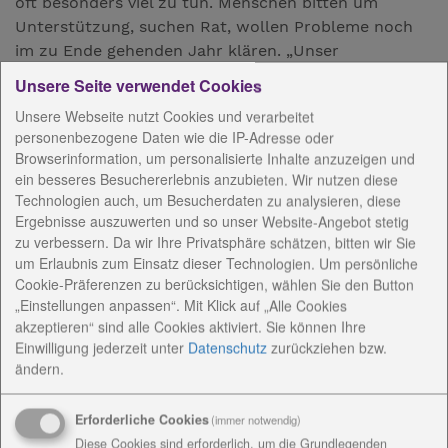
oft besonders viel zu tun. Menschen bitten um
Unterstützung, suchen Rat, wollen Probleme noch
im zu Ende gehenden Jahr klären. „Unser
Beratungsspektrum reicht von der Sozialberatung
Unsere Seite verwendet Cookies
über Paar-, Familien- und Lebensberatung bis hin zur
Unsere Webseite nutzt Cookies und verarbeitet
Beratung und Vermittlung von
personenbezogene Daten wie die IP-Adresse oder
Müttergenesungskuren und Möglichkeiten der
Browserinformation, um personalisierte Inhalte anzuzeigen und
Familienerholung“, sagt Antje Odenthal, Leiterin der
ein besseres Besuchererlebnis anzubieten. Wir nutzen diese
Kreisstelle für Diakonie in Weimar. Diese ist eine der
Technologien auch, um Besucherdaten zu analysieren, diese
vier Beratungsstellen für Kirchenkreissozialarbeit im
Ergebnisse auszuwerten und so unser Website-Angebot stetig
zu verbessern. Da wir Ihre Privatsphäre schätzen, bitten wir Sie
Verbund der Diakoniestiftung Weimar Bad Lobenstein
um Erlaubnis zum Einsatz dieser Technologien. Um persönliche
und Stiftung Sophienhaus, welche zusammen mit
Cookie-Präferenzen zu berücksichtigen, wählen Sie den Button
der jeweiligen Kirchgemeinde in Weimar, Rudolstadt,
„Einstellungen anpassen“. Mit Klick auf „Alle Cookies
Saalfeld und Schleiz vor Ort arbeiten.
akzeptieren“ sind alle Cookies aktiviert. Sie können Ihre
Einwilligung jederzeit
unter
Datenschutz
zurückziehen bzw.
„Wir leisten Einzelfallhilfe, sind in Netzwerken tätig
ändern.
und vermitteln entsprechend weiter. Da geht es um
individuelle Beratungs- und Informationsgespräche
Erforderliche Cookies
(immer notwendig)
bis hin zu Begleitung in schwierigen
Diese Cookies sind erforderlich, um die Grundlegenden