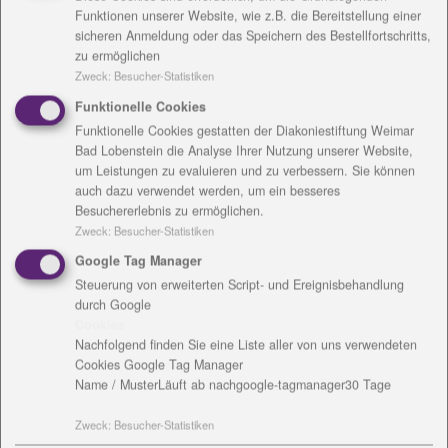
Lebenssituationen“, sagt die erfahrene
Funktionen unserer Website, wie z.B. die Bereitstellung einer
Mitarbeiterin. Kirchenkreissozialarbeit gibt es in
sicheren Anmeldung oder das Speichern des Bestellfortschritts,
Deutschland seit nunmehr 75 Jahren. Unter den
zu ermöglichen
Eindrücken des beendeten Zweiten Weltkrieges
Zweck
:
Besucher-Statistiken
trafen sich in den ersten Septembertagen des Jahres
Funktionelle Cookies
1945 in Eisenach Vertreter der Evangelisch-
Funktionelle Cookies gestatten der Diakoniestiftung Weimar
Lutherischen Landeskirche Thüringens, um zu
Bad Lobenstein die Analyse Ihrer Nutzung unserer Website,
besprechen, wie der überwältigenden Not von
um Leistungen zu evaluieren und zu verbessern. Sie können
auch dazu verwendet werden, um ein besseres
Heimkehrenden und Flüchtlingen entgegengetreten
Besuchererlebnis zu ermöglichen.
werden könne. Von seelsorgerischer Begleitung über
Zweck
:
Besucher-Statistiken
vielfältige Hilfen der Versorgung mit notwendigen
Google Tag Manager
Lebensmitteln, Medikamenten, Bekleidung und
Steuerung von erweiterten Script- und Ereignisbehandlung
Heizmaterialien bis hin zu Regenerationsangeboten
durch Google
für traumatisierte und ausgezehrte Menschen
Cookies
entstand ein vielfältiges Hilfsnetzwerk.
Nachfolgend finden Sie eine Liste aller von uns verwendeten
Bis heute existieren in den meisten Thüringer
Cookies Google Tag Manager
Name / Muster
Läuft ab nach
google-tagmanager
30 Tage
Kirchenkreisen der Evangelischen Kirche in
Mitteldeutschland (EKM) lebendige
Zweck
:
Besucher-Statistiken
Kreisdiakoniestellen. Neben Seelsorge und