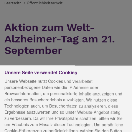
Startseite
Öffentlichkeitsarbeit
Aktion zum Welt-
Alzheimer-Tag am 21.
September
16.09.2010
Unsere Seite verwendet Cookies
Unsere Webseite nutzt Cookies und verarbeitet
Am Dienstag, 21. September, findet der Welt-
personenbezogene Daten wie die IP-Adresse oder
Alzheimer Tag statt. In der Region beteiligt sich das
Browserinformation, um personalisierte Inhalte anzuzeigen und
Haus Elisabeth in Ebersdorf, eine Einrichtung der
ein besseres Besuchererlebnis anzubieten. Wir nutzen diese
stationären Pflege, die 2006 speziell für Menschen
Technologien auch, um Besucherdaten zu analysieren, diese
mit Demenz eingeweiht wurde und zum
Ergebnisse auszuwerten und so unser Website-Angebot stetig
Seniorenzentrum Emmaus der Saale-Neckar
zu verbessern. Da wir Ihre Privatsphäre schätzen, bitten wir Sie
um Erlaubnis zum Einsatz dieser Technologien. Um persönliche
Diakonie gGmbH gehört.
Cookie-Präferenzen zu berücksichtigen, wählen Sie den Button