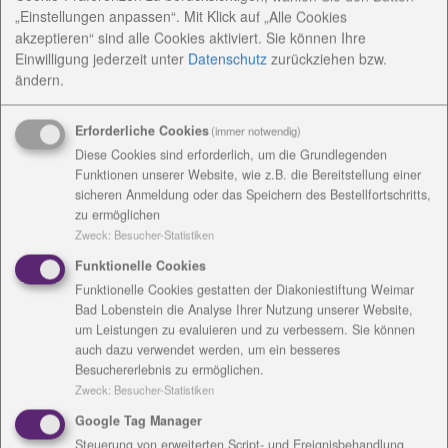
Seit 1994 finden am 21. September in aller Welt
„Einstellungen anpassen“. Mit Klick auf „Alle Cookies
akzeptieren“ sind alle Cookies aktiviert. Sie können Ihre
vielfältige Aktivitäten statt, um die Öffentlichkeit auf
Einwilligung jederzeit
unter
Datenschutz
zurückziehen bzw.
die Situation der Alzheimer-Kranken und ihrer
ändern.
Angehörigen aufmerksam zu machen. Denn die Zahl
der Betroffenen steigt schnell. Man versteht unter
Erforderliche Cookies
(immer notwendig)
Alzheimer bzw. Demenz Störungen geistig-seelischer
Diese Cookies sind erforderlich, um die Grundlegenden
Leistungen des Gedächtnisses, des Denk- und
Funktionen unserer Website, wie z.B. die Bereitstellung einer
Orientierungsvermögens sowie der Sprache.
sicheren Anmeldung oder das Speichern des Bestellfortschritts,
Aufgrund dieser Störungen wird die Bewältigung des
zu ermöglichen
Alltags erschwert.
Zweck
:
Besucher-Statistiken
Funktionelle Cookies
Die Mitarbeiterinnen und Mitarbeiter im Haus
Funktionelle Cookies gestatten der Diakoniestiftung Weimar
Elisabeth des Seniorenzentrums Emmaus haben sich
Bad Lobenstein die Analyse Ihrer Nutzung unserer Website,
im vergangenen Jahr zum Alzheimer-Tag spezielle T-
um Leistungen zu evaluieren und zu verbessern. Sie können
Shirts drucken lassen, die sie wieder tragen werden.
auch dazu verwendet werden, um ein besseres
„Wir wollen Aufmerksamkeit erwecken und bitten um
Besuchererlebnis zu ermöglichen.
Toleranz für die erkrankten Menschen“, erklärt
Zweck
:
Besucher-Statistiken
Pflegedienstleiterin Nicole Hartenstein die
Google Tag Manager
Aktivitäten in der stationären Pflege. Sie dankt den
Steuerung von erweiterten Script- und Ereignisbehandlung