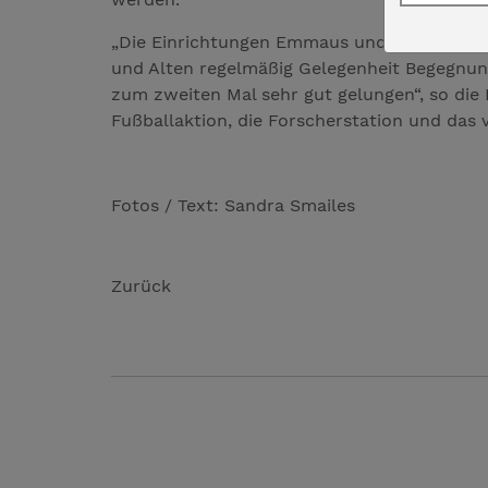
„Die Einrichtungen Emmaus und Gottesschutz
und Alten regelmäßig Gelegenheit Begegnu
zum zweiten Mal sehr gut gelungen“, so die
Fußballaktion, die Forscherstation und das 
Fotos / Text: Sandra Smailes
Zurück