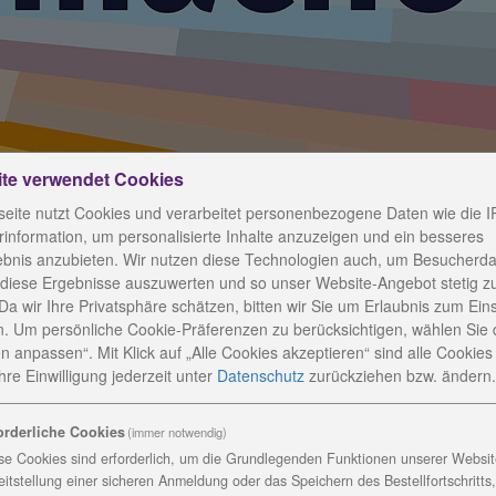
ite verwendet Cookies
eite nutzt Cookies und verarbeitet personenbezogene Daten wie die I
information, um personalisierte Inhalte anzuzeigen und ein besseres
ebnis anzubieten. Wir nutzen diese Technologien auch, um Besucherda
 diese Ergebnisse auszuwerten und so unser Website-Angebot stetig z
Da wir Ihre Privatsphäre schätzen, bitten wir Sie um Erlaubnis zum Ein
insam in Schwung
. Um persönliche Cookie-Präferenzen zu berücksichtigen, wählen Sie 
n anpassen“. Mit Klick auf „Alle Cookies akzeptieren“ sind alle Cookies a
re Einwilligung jederzeit
unter
Datenschutz
zurückziehen bzw. ändern.
orderliche Cookies
(immer notwendig)
f feiern mit vielen Gästen
se Cookies sind erforderlich, um die Grundlegenden Funktionen unserer Website
eitstellung einer sicheren Anmeldung oder das Speichern des Bestellfortschritts