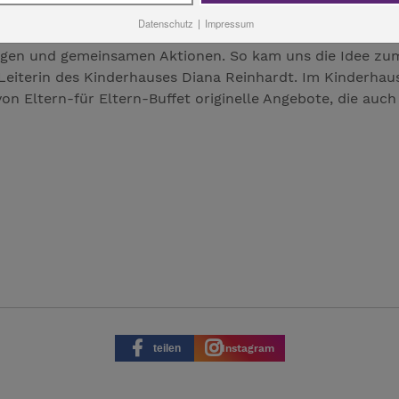
Datenschutz
|
Impressum
 liegen eng beieinander, gehören demselben Träger, der 
ngen und gemeinsamen Aktionen. So kam uns die Idee z
 Leiterin des Kinderhauses Diana Reinhardt. Im Kinderhau
von Eltern-für Eltern-Buffet originelle Angebote, die auc
teilen
Instagram