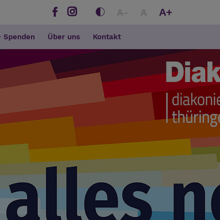
A+
A-
A
+ Spenden
Über uns
Kontakt