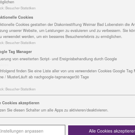
öglichen
ck
:
Besucher-Statistiken
ereits im zweiten Jahr in Folge das Motto des Ebersdor
ktionelle Cookies
s und das Kinderhaus Gottesschutz hatten gemeinsam
ktionelle Cookies gestatten der Diakoniestiftung Weimar Bad Lobenstein die An
zung unserer Website, um Leistungen zu evaluieren und zu verbessern. Sie kö
nem Gottesdienst begonnen. Dieser wurde von Pfarrer Alb
u verwendet werden, um ein besseres Besuchererlebnis zu ermöglichen.
tet. Kinder und Senioren hatten nebeneinander Platz g
ck
:
Besucher-Statistiken
führung der Diakoniestiftung, die Gäste im Hof des Seni
ogle Tag Manager
 konnte den vielen Besuchern einiges zu beiden Häusern m
uerung von erweiterten Script- und Ereignisbehandlung durch Google
ahren Kinder betreut werden. Früher wurde es als Kinder
okies
telle und das Team für flexible Erziehungshilfen im Haus
hfolgend finden Sie eine Liste aller von uns verwendeten Cookies Google Tag
e / Muster
Läuft ab nach
google-tagmanager
30 Tage
er ein musikalisches Programm auf. Darin ging es um ein
er am Ende gute Freunde findet. Viele Kinder konnten als 
ck
:
Besucher-Statistiken
e Cookies akzeptieren
fenfrische Detscher, hausgebackener Kuchen, Bastel- un
zen Sie diesen Schalter um alle Apps zu aktivieren/deaktivieren.
oten. „Wir hatten ein reges Hin und Her zwischen den Ei
 sagt Frau Küfner. Nicht nur die Mitarbeitenden, Eltern 
n haben das Fest unterstützt. Dank der Hilfe von ehrena
instellungen anpassen
Alle Cookies akzeptiere