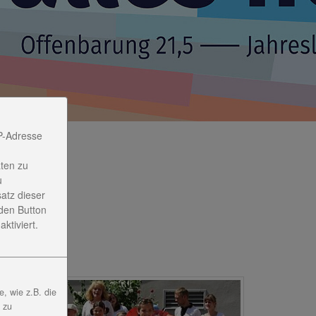
P-Adresse
ten zu
u
satz dieser
den Button
ktiviert.
, wie z.B. die
, zu