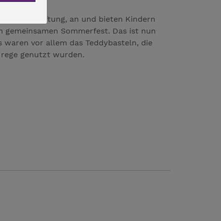
Diakoniestiftung, an und bieten Kindern
um gemeinsamen Sommerfest. Das ist nun
s waren vor allem das Teddybasteln, die
h rege genutzt wurden.