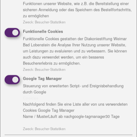
Funktionen unserer Website, wie z.B. die Bereitstellung einer
riesigen Erdbeertorte. „Es war der Wunsch des
sicheren Anmeldung oder das Speichern des Bestellfortschritts,
Teams, den Erlös der Diakonie Bad Lobenstein
zu ermöglichen
zukommen zu lassen“, berichtet Betriebsleiter Mario
Zweck
:
Besucher-Statistiken
Kriebel. Die Christo-Zigarrenmanufaktur präsentierte
Funktionelle Cookies
sich an diesem besonderen Tag mit ihrem Handwerk
Funktionelle Cookies gestatten der Diakoniestiftung Weimar
und Produkten aus den Werkstätten.
Bad Lobenstein die Analyse Ihrer Nutzung unserer Website,
um Leistungen zu evaluieren und zu verbessern. Sie können
Zur feierlichen Scheckübergabe erwartete Antje
auch dazu verwendet werden, um ein besseres
Jäschner, Projektkoordinatorin des
Besuchererlebnis zu ermöglichen.
Geschäftsbereiches Eingliederungshilfe der
Zweck
:
Besucher-Statistiken
Diakoniestiftung und ihre Schützlinge heute ein reich
Google Tag Manager
gedeckter Frühstückstisch. Neben frisch gepresstem
Steuerung von erweiterten Script- und Ereignisbehandlung
Orangensaft und Köstlichkeiten aus der Region
durch Google
Cookies
konnten sich die Gäste von einem reichhaltigen
Nachfolgend finden Sie eine Liste aller von uns verwendeten
Büffet überraschen lassen. Nachdem alle gestärkt
Cookies Google Tag Manager
waren überreichte Marché-Betriebsleiter Mario
Name / Muster
Läuft ab nach
google-tagmanager
30 Tage
Kriebel einen Scheck in Höhe von 750 Euro an die
Beschäftigten Manuela Kubel, Pierre Sperrlich, Oliver
Zweck
:
Besucher-Statistiken
Lommatzsch und an Kerstin Kluge, die im