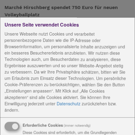
Marché Hirschberg spendet 750 Euro für neuen
Volleyballplatz
Unsere Seite verwendet Cookies
Unsere Webseite nutzt Cookies und verarbeitet
Mit einer Spende in Höhe von 750 Euro unterstützt
personenbezogene Daten wie die IP-Adresse oder
das Restaurant an der Autobahn-Raststätte die
Browserinformation, um personalisierte Inhalte anzuzeigen und
Diakoniestiftung Weimar Bad Lobenstein bei der
ein besseres Besuchererlebnis anzubieten. Wir nutzen diese
Technologien auch, um Besucherdaten zu analysieren, diese
Errichtung eines Volleyballplatzes auf dem Gelände
Ergebnisse auszuwerten und so unser Website-Angebot stetig
der Werkstätten für behinderte Menschen in
zu verbessern. Da wir Ihre Privatsphäre schätzen, bitten wir Sie
Altengesees.
um Erlaubnis zum Einsatz dieser Technologien. Um persönliche
Cookie-Präferenzen zu berücksichtigen, wählen Sie den Button
Beschäftigte aus den Werkstätten für behinderte
„Einstellungen anpassen“. Mit Klick auf „Alle Cookies
Menschen in Bad Lobenstein und Altengesees
akzeptieren“ sind alle Cookies aktiviert. Sie können Ihre
konnten die Spende heute von Marché-Betriebsleiter
Einwilligung jederzeit
unter
Datenschutz
zurückziehen bzw.
Mario Kriebel im Autobahn-Restaurant bei
ändern.
Hirschberg entgegennehmen.
Erforderliche Cookies
(immer notwendig)
Mitte April feierte das Restaurant seinen 15.
Diese Cookies sind erforderlich, um die Grundlegenden
Geburtstag und überraschte seine Gäste mit einer