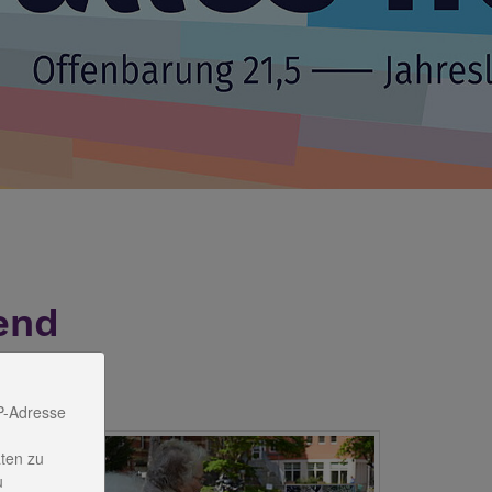
end
P-Adresse
ten zu
haben
u