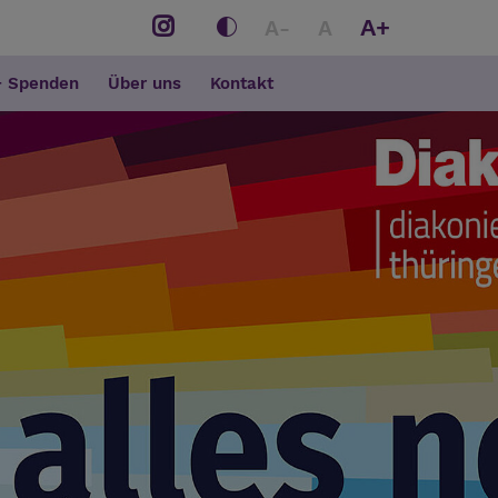
A+
A-
A
+ Spenden
Über uns
Kontakt