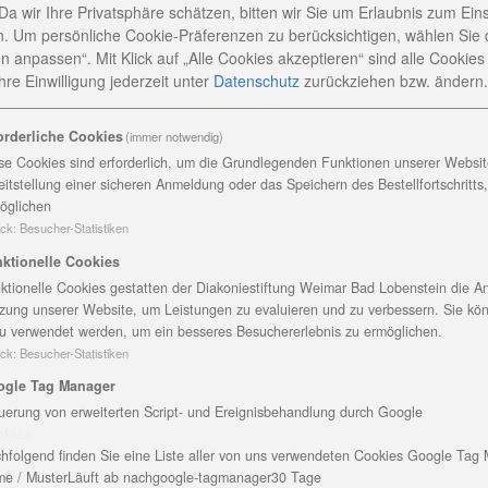
s unterstützt von verständnisvollem Zuspruch in dieser ak
Da wir Ihre Privatsphäre schätzen, bitten wir Sie um Erlaubnis zum Ein
nden Worten der Bewohner und ihrer Angehörigen.
. Um persönliche Cookie-Präferenzen zu berücksichtigen, wählen Sie 
en Briefe mit positivem Feedback, freundlichen Worten
n anpassen“. Mit Klick auf „Alle Cookies akzeptieren“ sind alle Cookies a
re Einwilligung jederzeit
unter
Datenschutz
zurückziehen bzw. ändern.
nheit, ins Haus gegeben“, sagt Ulrike Holitschke, Leiteri
mar. Sie und ihr Team sind überwältigt von den Zeichen
mehr als 80 altgewordene, hilfebedürftige Menschen. Se
orderliche Cookies
(immer notwendig)
Beschränkungen herrschen, ist das Leben dort anders, i
se Cookies sind erforderlich, um die Grundlegenden Funktionen unserer Website
eitstellung einer sicheren Anmeldung oder das Speichern des Bestellfortschritts
öglichen
ck
:
Besucher-Statistiken
 uns in diesen Wochen aus ganz Weimar.
ätselhefte, Postkarten und Bilder. Zum Muttertag beka
ktionelle Cookies
tertags-Heft einer Weimarerin. Die Freude über diese
ktionelle Cookies gestatten der Diakoniestiftung Weimar Bad Lobenstein die An
r wieder nehmen die Frauen die liebevoll
zung unserer Website, um Leistungen zu evaluieren und zu verbessern. Sie kö
u verwendet werden, um ein besseres Besuchererlebnis zu ermöglichen.
arin leise für sich selbst oder laut zu lesen, zu lächel
ck
:
Besucher-Statistiken
s die Wertschätzung ankommt.
 Vorfreude der Herren ist groß“, so Charlotte Lückhoff, di
ogle Tag Manager
uerung von erweiterten Script- und Ereignisbehandlung durch Google
enhaus in den vergangenen Wochen erreichten:
okies
hfolgend finden Sie eine Liste aller von uns verwendeten Cookies Google Tag
einen Versand eine große Menge an frischen Blumen für
e / Muster
Läuft ab nach
google-tagmanager
30 Tage