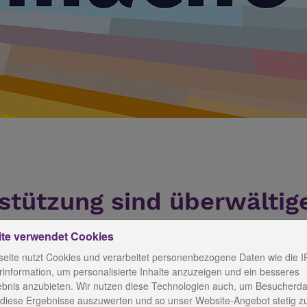
stützung sind überwältig
ite verwendet Cookies
eite nutzt Cookies und verarbeitet personenbezogene Daten wie die I
information, um personalisierte Inhalte anzuzeigen und ein besseres
genden gerichtet. Das tut wirklich gut! Doch auch die
ebnis anzubieten. Wir nutzen diese Technologien auch, um Besucherda
itende, im Seniorenpflegeheim Sophienhaus in Weimar 
 diese Ergebnisse auszuwerten und so unser Website-Angebot stetig z