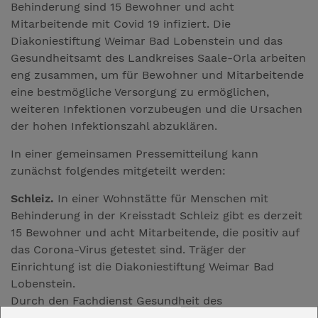
Behinderung sind 15 Bewohner und acht
Mitarbeitende mit Covid 19 infiziert. Die
Diakoniestiftung Weimar Bad Lobenstein und das
Gesundheitsamt des Landkreises Saale-Orla arbeiten
eng zusammen, um für Bewohner und Mitarbeitende
eine bestmögliche Versorgung zu ermöglichen,
weiteren Infektionen vorzubeugen und die Ursachen
der hohen Infektionszahl abzuklären.
In einer gemeinsamen Pressemitteilung kann
zunächst folgendes mitgeteilt werden:
Schleiz.
In einer Wohnstätte für Menschen mit
Behinderung in der Kreisstadt Schleiz gibt es derzeit
15 Bewohner und acht Mitarbeitende, die positiv auf
das Corona-Virus getestet sind. Träger der
Einrichtung ist die Diakoniestiftung Weimar Bad
Lobenstein.
Durch den Fachdienst Gesundheit des
Landratsamtes des Saale-Orla-Kreises waren am