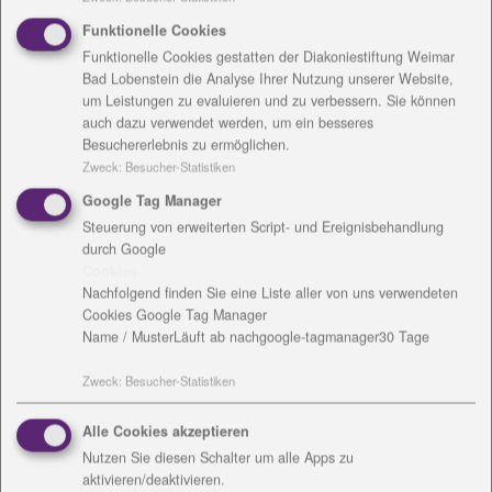
Wie stellt sich aktuell die Lage im Michaelishaus in
Funktionelle Cookies
Schleiz dar?
Funktionelle Cookies gestatten der Diakoniestiftung Weimar
Bad Lobenstein die Analyse Ihrer Nutzung unserer Website,
Alle Bewohnerinnen und Bewohner werden im Haus
um Leistungen zu evaluieren und zu verbessern. Sie können
versorgt, es gibt aktuell keine Abstriche in der
auch dazu verwendet werden, um ein besseres
Besuchererlebnis zu ermöglichen.
Versorgung sowie keine Verschlechterung der
Zweck
:
Besucher-Statistiken
Symptomatik oder schwere Krankheitsverläufe.
Google Tag Manager
Bisher akzeptieren alle Klienten die Quarantäne-
Steuerung von erweiterten Script- und Ereignisbehandlung
Situation in der Einrichtung gut, unabhängig vom
durch Google
Behinderungsbild. Es ist ausreichend persönliche
Cookies
Nachfolgend finden Sie eine Liste aller von uns verwendeten
Schutzausrüstung vorhanden. Es gibt umfassende
Cookies Google Tag Manager
Hygienekonzepte und entsprechende Vorschriften in
Name / Muster
Läuft ab nach
google-tagmanager
30 Tage
den Einrichtungen der Stiftung.
Zweck
:
Besucher-Statistiken
Helfen Mitarbeiter aus anderen Einrichtungen in der
Schleizer Wohnstätte aus?
Alle Cookies akzeptieren
Nutzen Sie diesen Schalter um alle Apps zu
Aktuell nicht, die Dienstbesetzung ist gewährleistet.
aktivieren/deaktivieren.