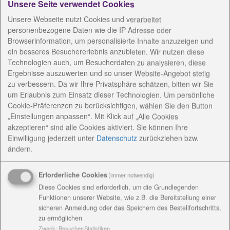
Unsere Seite verwendet Cookies
vergangenen Freitag 50 Tests auf das Corona-Virus
Unsere Webseite nutzt Cookies und verarbeitet
bei Bewohnern, Mitarbeitern und Kontaktpersonen
personenbezogene Daten wie die IP-Adresse oder
erfolgt, nachdem eine Mitarbeiterin am 1. Oktober
Browserinformation, um personalisierte Inhalte anzuzeigen und
positiv getestet worden war. Aus dieser Testreihe gab
ein besseres Besuchererlebnis anzubieten. Wir nutzen diese
es allein 20 positive Fälle.
Technologien auch, um Besucherdaten zu analysieren, diese
Ergebnisse auszuwerten und so unser Website-Angebot stetig
In der Einrichtung gibt es insgesamt 24
zu verbessern. Da wir Ihre Privatsphäre schätzen, bitten wir Sie
Bewohnerplätze. Die 24 Bewohnerinnen und
um Erlaubnis zum Einsatz dieser Technologien. Um persönliche
Bewohner sowie alle Mitarbeitenden sind nun in
Cookie-Präferenzen zu berücksichtigen, wählen Sie den Button
Quarantäne, informiert Dr. Klaus Scholtissek,
„Einstellungen anpassen“. Mit Klick auf „Alle Cookies
Vorsitzender der Geschäftsführung der
akzeptieren“ sind alle Cookies aktiviert. Sie können Ihre
Diakoniestiftung Weimar Bad Lobenstein, in der
Einwilligung jederzeit
unter
Datenschutz
zurückziehen bzw.
gemeinsamen Presseerklärung.
ändern.
Positiv getestete Mitarbeitende sind zuhause in
Quarantäne, negativ auf Covid-19 getestete
Erforderliche Cookies
(immer notwendig)
Mitarbeitende sind in einer Arbeits-Quarantäne; das
Diese Cookies sind erforderlich, um die Grundlegenden
heißt: sie kommen zur Arbeit, müssen sich im
Funktionen unserer Website, wie z.B. die Bereitstellung einer
sicheren Anmeldung oder das Speichern des Bestellfortschritts,
Anschluss direkt wieder in häusliche Quarantäne
zu ermöglichen
begeben.
Zweck
:
Besucher-Statistiken