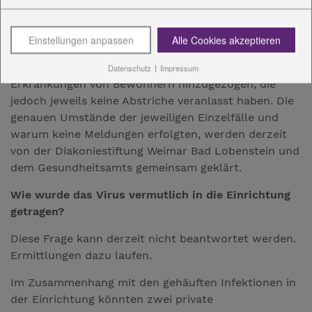
Warum hat die Heimleitung das Gesundheitsamt
der Kreisverwaltung nicht eher informiert?
Einstellungen anpassen
Alle Cookies akzeptieren
Die Heimleitung hat seit dem 24. September in
mehreren Fällen Not- bzw. Bereitschaftsärzte bei
Datenschutz
|
Impressum
Erkrankungen von Bewohnern hinzugezogen, die
jedoch jeweils keine Abstriche veranlasst haben. Die
genauen Umstände der jeweiligen Einzelfälle und
warum keine Meldungen erfolgten, werden derzeit
von der Diakoniestiftung Weimar Bad Lobenstein und
dem Gesundheitsamts gemeinsam geklärt.
Wie wurde das Virus vermutlich in die Einrichtung
getragen?
Diese Frage kann derzeit nicht beantwortet werden.
Ermittlungen dazu laufen.
Im Zusammenhang mit den gehäuften Infektionen in
der Einrichtung könnten zwei private