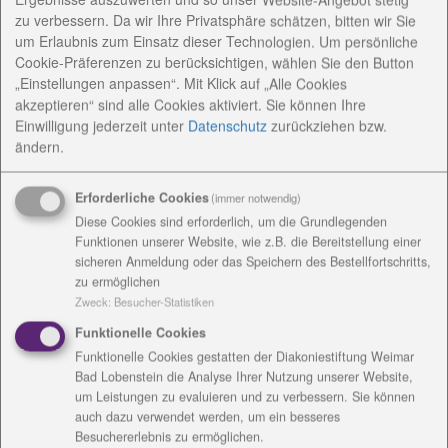
Dank an Kinderhaus Gottesschutz für Bildergrüße
zu verbessern. Da wir Ihre Privatsphäre schätzen, bitten wir Sie
um Erlaubnis zum Einsatz dieser Technologien. Um persönliche
Das Seniorenzentrum Emmaus und das Kinderhaus
Cookie-Präferenzen zu berücksichtigen, wählen Sie den Button
Gottesschutz in Ebersdorf arbeiten eng zusammen.
„Einstellungen anpassen“. Mit Klick auf „Alle Cookies
Immer wieder gibt es Besuche und ein gemeinsames
akzeptieren“ sind alle Cookies aktiviert. Sie können Ihre
Sommerfest.
Einwilligung jederzeit
unter
Datenschutz
zurückziehen bzw.
ändern.
Dieses Osterfest wird ein anderes und so wurde am
Donnerstag auch ein besonderer Gruß überbracht.
Die Erzieherinnen Christiane Spindler und Jessica
Erforderliche Cookies
(immer notwendig)
Rögner waren mit den Kindern der Notgruppe Moritz
Diese Cookies sind erforderlich, um die Grundlegenden
Funktionen unserer Website, wie z.B. die Bereitstellung einer
und Lennard im Hof des Pflegeheimes, um bunte
sicheren Anmeldung oder das Speichern des Bestellfortschritts,
Bilder und gefärbte Eier zu überbringen.
zu ermöglichen
Die Bilder wurden von den Mädchen und Jungen
Zweck
:
Besucher-Statistiken
gemalt, die derzeit zuhause sind. „Wir senden den
Funktionelle Cookies
Eltern mindestens einmal wöchentlich Mails oder
Funktionelle Cookies gestatten der Diakoniestiftung Weimar
Briefe, um die Kinder zu grüßen, ihnen
Bad Lobenstein die Analyse Ihrer Nutzung unserer Website,
Bastelanleitungen oder Malvorlagen zur Verfügung
um Leistungen zu evaluieren und zu verbessern. Sie können
zu stellen. Dann ging der Aufruf an die Kinder: Wir
auch dazu verwendet werden, um ein besseres
malen für das Seniorenzentrum und viele
Besuchererlebnis zu ermöglichen.