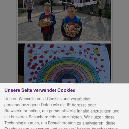
Unsere Seite verwendet Cookies
Unsere Webseite nutzt Cookies und verarbeitet
personenbezogene Daten wie die IP-Adresse oder
Browserinformation, um personalisierte Inhalte anzuzeigen und
Bildergrüße an einsame Bewohner
ein besseres Besuchererlebnis anzubieten. Wir nutzen diese
Technologien auch, um Besucherdaten zu analysieren, diese
Seniorenzentrum Emmaus ist gut aufgestellt –
Ergebnisse auszuwerten und so unser Website-Angebot stetig