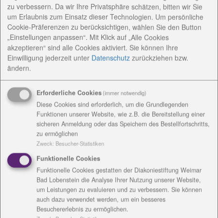
zu verbessern. Da wir Ihre Privatsphäre schätzen, bitten wir Sie
um Erlaubnis zum Einsatz dieser Technologien. Um persönliche
Cookie-Präferenzen zu berücksichtigen, wählen Sie den Button
Diakoniestiftung Weimar Bad Lobenstein und
„Einstellungen anpassen“. Mit Klick auf „Alle Cookies
akzeptieren“ sind alle Cookies aktiviert. Sie können Ihre
Kirchgemeinde mit gemeinsamen Stand vertreten
Einwilligung jederzeit
unter
Datenschutz
zurückziehen bzw.
ändern.
Der Arbeitskreis geistliches Leben der
Erforderliche Cookies
(immer notwendig)
Diakoniestiftung Weimar Bad Lobenstein gGmbH war
Diese Cookies sind erforderlich, um die Grundlegenden
am Samstag und Sonntag auf dem Bad Lobensteiner
Funktionen unserer Website, wie z.B. die Bereitstellung einer
Weihnachtsmarkt mit einem Stand vertreten.
sicheren Anmeldung oder das Speichern des Bestellfortschritts,
zu ermöglichen
Gemeinsam mit der evangelischen Kirchgemeinde
Zweck
:
Besucher-Statistiken
Bad Lobenstein entstand die Idee, auf dem Markt, die
Funktionelle Cookies
christliche Botschaft zu erklären. „Wir wollen die
Funktionelle Cookies gestatten der Diakoniestiftung Weimar
Menschen daran erinnern, warum wir Weihnachten
Bad Lobenstein die Analyse Ihrer Nutzung unserer Website,
feiern. Dafür wurde auch die Weihnachtsgeschichte
um Leistungen zu evaluieren und zu verbessern. Sie können
mit Krippenfiguren dargestellt“, erklärte Ulrich
auch dazu verwendet werden, um ein besseres
Besuchererlebnis zu ermöglichen.
Meyer vom Arbeitskreis geistliches Leben die