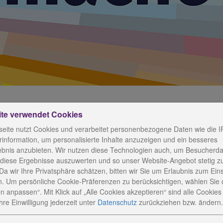
ite verwendet Cookies
eite nutzt Cookies und verarbeitet personenbezogene Daten wie die I
information, um personalisierte Inhalte anzuzeigen und ein besseres
in sterben muss
ebnis anzubieten. Wir nutzen diese Technologien auch, um Besucherda
 diese Ergebnisse auszuwerten und so unser Website-Angebot stetig z
Da wir Ihre Privatsphäre schätzen, bitten wir Sie um Erlaubnis zum Ein
. Um persönliche Cookie-Präferenzen zu berücksichtigen, wählen Sie 
n anpassen“. Mit Klick auf „Alle Cookies akzeptieren“ sind alle Cookies a
rbt nicht mehr im Schoß der Familie. Viele leben allein, da
re Einwilligung jederzeit
unter
Datenschutz
zurückziehen bzw. ändern.
n Gebhardt, Geschäftsbereichsleiter Altenhilfe der