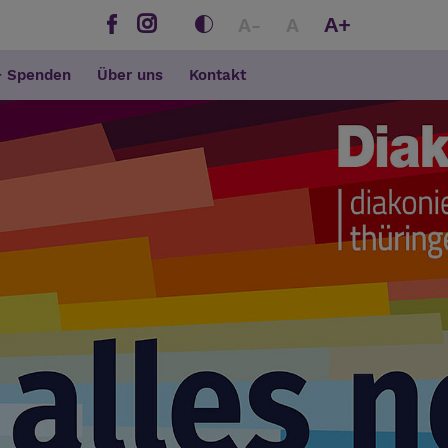
A+
A-
A
+ Spenden
Über uns
Kontakt