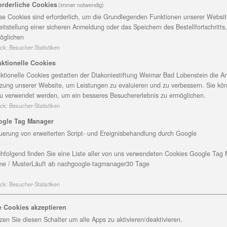
 Kirche.
orderliche Cookies
(immer notwendig)
inem Gottesdienst für ihren Dienst als ehrenamtlicher
se Cookies sind erforderlich, um die Grundlegenden Funktionen unserer Website
t der Diakoniestiftung eingesegnet. Sie erhielten ihre
eitstellung einer sicheren Anmeldung oder das Speichern des Bestellfortschritts
öglichen
benskreuz und ganz viel Zuspruch, auch von den schon
ck
:
Besucher-Statistiken
 den Mut anzufangen. Die erste Begleitung wird besonde
e dafür gelernt, vertrauen sie auf ihr Gefühl“, ermutigte 
ktionelle Cookies
inem mehrmonatigen Kurs zur Begleitung schwerstkranker
ktionelle Cookies gestatten der Diakoniestiftung Weimar Bad Lobenstein die An
zung unserer Website, um Leistungen zu evaluieren und zu verbessern. Sie kö
 Gemeindekollegs der Vereinigten Evangelisch-Lutherisc
u verwendet werden, um ein besseres Besuchererlebnis zu ermöglichen.
hristine Josiger, Leiterin des ambulanten Hospizdienst- 
ck
:
Besucher-Statistiken
isteht, in Saalfeld gute Dienste tut und nun auch in die
ogle Tag Manager
t, Koordinatorin im Hospizdienst. Beide freuen sich, das
uerung von erweiterten Script- und Ereignisbehandlung durch Google
 und den umliegenden Dörfern zu stärken. Sie sind nun Ste
okies
ige da sein. Manche werden in einem Pflegeheim eingese
hfolgend finden Sie eine Liste aller von uns verwendeten Cookies Google Tag
ne Angehörigen da sind oder nur selten Besuch kommen 
e / Muster
Läuft ab nach
google-tagmanager
30 Tage
selbst oder von Angehörigen kontaktiert. „Oft sprechen d
nser Angebot im Vorfeld an. Nach der ersten Kontaktaufna
ck
:
Besucher-Statistiken
 kann und überlegen, welcher ehrenamtliche Begleiter z
e Cookies akzeptieren
lossen sind, manche gehen über Jahre. Die Aufgaben rich
zen Sie diesen Schalter um alle Apps zu aktivieren/deaktivieren.
 hört, die Hand hält oder ein Lied singt, etwas vorliest, 