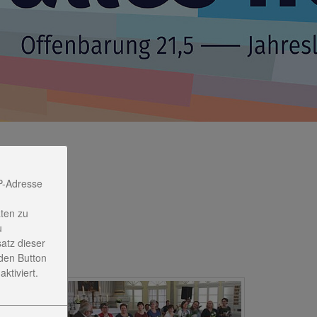
P-Adresse
ten zu
u
satz dieser
den Button
ktiviert.
 ist