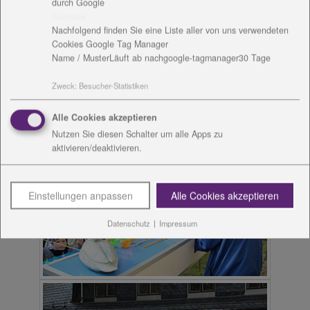
durch Google
Cookies
Nachfolgend finden Sie eine Liste aller von uns verwendeten
Cookies Google Tag Manager
Name / Muster
Läuft ab nach
google-tagmanager
30 Tage
Zweck
:
Besucher-Statistiken
Alle Cookies akzeptieren
Nutzen Sie diesen Schalter um alle Apps zu
aktivieren/deaktivieren.
Einstellungen anpassen
Alle Cookies akzeptieren
Datenschutz
|
Impressum