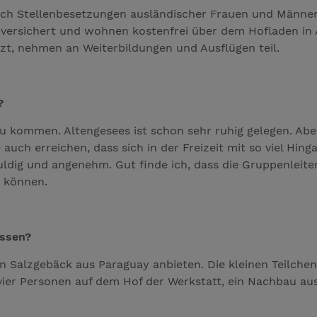
uch Stellenbesetzungen ausländischer Frauen und Männer m
d versichert und wohnen kostenfrei über dem Hofladen in
tzt, nehmen an Weiterbildungen und Ausflügen teil.
?
u kommen. Altengesees ist schon sehr ruhig gelegen. Ab
uch erreichen, dass sich in der Freizeit mit so viel Hi
ldig und angenehm. Gut finde ich, dass die Gruppenleite
n können.
assen?
in Salzgebäck aus Paraguay anbieten. Die kleinen Teilc
vier Personen auf dem Hof der Werkstatt, ein Nachbau aus