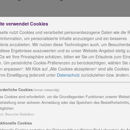
und dem Kopf voller Anregungen fliegt Monika Koop Anfan
ite verwendet Cookies
nsam mit einer Kollegin hat sie für mehr als neun Mona
eite nutzt Cookies und verarbeitet personenbezogene Daten wie die I
t Behinderung in Altengesees gearbeitet und war währe
information, um personalisierte Inhalte anzuzeigen und ein besseres
g. Ziel war es, dort zu helfen und vor allem zu erleben
ebnis anzubieten. Wir nutzen diese Technologien auch, um Besucherda
es konnte sie an Schulungen und Weiterbildungen teiln
 diese Ergebnisse auszuwerten und so unser Website-Angebot stetig z
Da wir Ihre Privatsphäre schätzen, bitten wir Sie um Erlaubnis zum Ein
tschen Kolonie Fernheim und arbeitet dort in einer Werks
. Um persönliche Cookie-Präferenzen zu berücksichtigen, wählen Sie 
d entspricht modernen Standards. Zurzeit werden bis zu
n anpassen“. Mit Klick auf „Alle Cookies akzeptieren“ sind alle Cookies a
eits seit vielen Jahren hilft die Diakoniestiftung mit Ide
re Einwilligung jederzeit
unter
Datenschutz
zurückziehen bzw. ändern.
h zu verbessern. Außerdem waren schon Mitarbeitende i
un konnte auch Monika Koop Eindrücke sammeln. Hier eini
orderliche Cookies
(immer notwendig)
se Cookies sind erforderlich, um die Grundlegenden Funktionen unserer Website
eitstellung einer sicheren Anmeldung oder das Speichern des Bestellfortschritts
öglichen
mit?
ck
:
Besucher-Statistiken
sammengearbeitet wird. Ich hab gelernt, dass jedem Mensc
ktionelle Cookies
n hat. Diese zu finden ist eine große Herausforderung. H