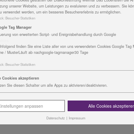
ktionelle Cookies gestatten der Diakoniestiftung Weimar Bad Lobenstein die An
en. Deshalb gibt es eine unglaubliche Vielfalt an Arbeitsb
zung unserer Website, um Leistungen zu evaluieren und zu verbessern. Sie kö
u verwendet werden, um ein besseres Besuchererlebnis zu ermöglichen.
ck
:
Besucher-Statistiken
ogle Tag Manager
msetzen?
uerung von erweiterten Script- und Ereignisbehandlung durch Google
okies
in der Hauswirtschaft. Bisher dachte ich Reinigungsdiens
hfolgend finden Sie eine Liste aller von uns verwendeten Cookies Google Tag
owieso nur Frauen. Hier habe ich erlebt, dass viele Leu
e / Muster
Läuft ab nach
google-tagmanager
30 Tage
h die Kompetenzanalyse für jeden einzelnen Beschäftigten
. Auch Schwächen gesteht man sich ein.
ck
:
Besucher-Statistiken
e Cookies akzeptieren
zen Sie diesen Schalter um alle Apps zu aktivieren/deaktivieren.
bt. Bei uns wird das Mittagessen nicht auf dem Teller an
packen den Teller voll, Essen zu viel oder werfen dann vi
instellungen anpassen
Alle Cookies akzeptiere
Datenschutz
|
Impressum