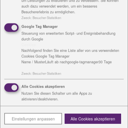
um Leistungen zu evaluieren und zu verbessern. Sie können
Waldkindergarten: Führungen und Angebote für
auch dazu verwendet werden, um ein besseres
Besuchererlebnis zu ermöglichen.
Kinder
Zweck
:
Besucher-Statistiken
Informationen vom Förderverein, Fladen und Kuchen
aus dem Holzbackofen, Töpferwaren und mehr im
Google Tag Manager
LandGutLädchen
Steuerung von erweiterten Script- und Ereignisbehandlung
durch Google
Cookies
Nachfolgend finden Sie eine Liste aller von uns verwendeten
Zum Landgut Holzdorf:
Cookies Google Tag Manager
Name / Muster
Läuft ab nach
google-tagmanager
30 Tage
Im 13. Jahrhundert erstmals erwähnt, reicht die
Baugeschichte des Gutshauses bis in das 17.
Zweck
:
Besucher-Statistiken
Jahrhundert zurück. Der bauliche Kern wurde seit
Alle Cookies akzeptieren
1900 zu einer stattlichen Gutsanlage umgeformt.
Nutzen Sie diesen Schalter um alle Apps zu
1917 erwirbt der Mannheimer Fabrikant und
aktivieren/deaktivieren.
Kunstsammler Dr. Otto Krebs das Anwesen. Er baut
es zu einem repräsentativen Herrensitz um. Nach
1945 wird es als Versorgungszentrum der Roten
Einstellungen anpassen
Alle Cookies akzeptieren
Armee, Kinderheim und Schule genutzt.