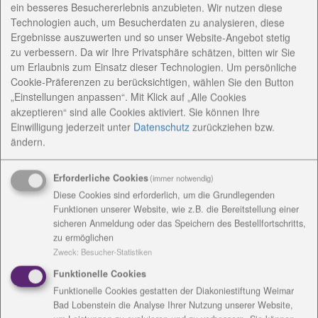
ein besseres Besuchererlebnis anzubieten. Wir nutzen diese
im Ambiente des Landguts Holzdorf. Speisen Sie mit
Technologien auch, um Besucherdaten zu analysieren, diese
Familie oder Freunden an einer festlich
Ergebnisse auszuwerten und so unser Website-Angebot stetig
geschmückten Tafel im Freien. Hersteller der Region
zu verbessern. Da wir Ihre Privatsphäre schätzen, bitten wir Sie
bieten Genuss im Weimarer Land. Die Veranstaltung
um Erlaubnis zum Einsatz dieser Technologien. Um persönliche
ist ein Projekt der Regionalen LEADER–
Cookie-Präferenzen zu berücksichtigen, wählen Sie den Button
Aktionsgruppe Weimarer Land - Mittelthüringen e.V.
„Einstellungen anpassen“. Mit Klick auf „Alle Cookies
akzeptieren“ sind alle Cookies aktiviert. Sie können Ihre
Das Landgut Holzdorf ist erfreut, in diesem Jahr
Einwilligung jederzeit
unter
Datenschutz
zurückziehen bzw.
Gastgeber sein zu dürfen.
ändern.
Erforderliche Cookies
(immer notwendig)
Wir laden Sie ein, neues und altes im Park und den
Diese Cookies sind erforderlich, um die Grundlegenden
Gebäuden im Landgut Holzdorf zu entdecken und
Funktionen unserer Website, wie z.B. die Bereitstellung einer
bieten zum Tag des offenen Denkmals an:
sicheren Anmeldung oder das Speichern des Bestellfortschritts,
zu ermöglichen
Park- und Herrenhaus-Führungen: 12:00, 13:00,
Zweck
:
Besucher-Statistiken
14:00, 15:00 und 16:00 Uhr
Funktionelle Cookies
Galerie im Herrenhaus ist geöffnet Führungen in der
Funktionelle Cookies gestatten der Diakoniestiftung Weimar
Schule Johannes Falk: 12:00, 13:00, 14:00, 15:00 und
Bad Lobenstein die Analyse Ihrer Nutzung unserer Website,
16:00 Uhr