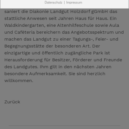
Datenschutz
|
Impressum
Innovativ, aufwendig und mit Liebe zum Detail
saniert die Diakonie Landgut Holzdorf gGmbH das
stattliche Anwesen seit Jahren Haus für Haus. Ein
Waldkindergarten, eine Altenhilfeschule sowie Aula
und Cafèteria bereichern das Angebotsspektrum und
machen das Landgut zu einer Tagungs-, Feier- und
Begegnungsstätte der besonderen Art. Der
einzigartige und öffentlich zugängliche Park ist
Herausforderung für Besitzer, Förderer und Freunde
des Landgutes. Ihm gilt in den nächsten Jahren
besondere Aufmerksamkeit. Sie sind herzlich
willkommen.
Zurück