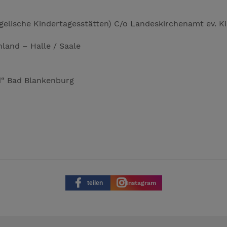
angelische Kindertagesstätten) C/o Landeskirchenamt ev. K
hland – Halle / Saale
d“ Bad Blankenburg
teilen
Instagram