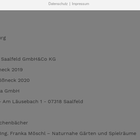
Datenschutz
|
Impressum
on Arenberg
urg
g Saalfeld GmbH&Co KG
neck 2019
Pößneck 2020
rza GmbH
- Am Läusebach 1 - 07318 Saalfeld
ichenbächer
. Ing. Franka Möschl – Naturnahe Gärten und Spielräume