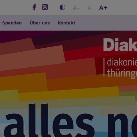
A+
A-
A
+ Spenden
Über uns
Kontakt