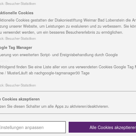
ganz kleine und sehr große, Stiftungen, die Kirchgemeinde
ck
:
Besucher-Statistiken
etzt kam dann das okay, dass die Fielmannstiftung 170 B
ktionelle Cookies
nd danken allen, egal wie groß der Beitrag war“, sagt die
ktionelle Cookies gestatten der Diakoniestiftung Weimar Bad Lobenstein die An
zung unserer Website, um Leistungen zu evaluieren und zu verbessern. Sie kö
u verwendet werden, um ein besseres Besuchererlebnis zu ermöglichen.
reits seit Jahrzehnten im Umwelt- und Naturschutz. Das
ck
:
Besucher-Statistiken
jedes Jahr einen Baum, bis heute mehr als 1,6 Millionen 
ogle Tag Manager
st Symbol des Lebens, Naturschutz eine Investition in di
uerung von erweiterten Script- und Ereignisbehandlung durch Google
okies
hfolgend finden Sie eine Liste aller von uns verwendeten Cookies Google Tag
ichwald liegt mitten in Bad Blankenburg und gehört zur
e / Muster
Läuft ab nach
google-tagmanager
30 Tage
GmbH. Derzeit werden dort 59 Mädchen und Jungen betre
rf
ck
:
Besucher-Statistiken
g Am Eichwald, Bad Blankenburg
e Cookies akzeptieren
zen Sie diesen Schalter um alle Apps zu aktivieren/deaktivieren.
l.de
instellungen anpassen
Alle Cookies akzeptiere