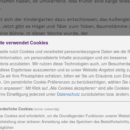
haffen haben, ist umwerfend. Was früher eine karge Wies
.
hat sich der Kindergarten dazu entschlossen, das Außenge
. Jetzt gibt es Hügel und Täler zum Toben, Baumstämme
eine Bühne. In dieser Woche wurde, der
ähriger Arbeit, Fachstunden und ehrenamtlichen Einsätzen
ite verwendet Cookies
, eingeweiht. Die Bühne wurde dafür zum ersten Mal
eite nutzt Cookies und verarbeitet personenbezogene Daten wie die I
 ausfallen, doch unsere Planerin Franka Möschl und Annik
information, um personalisierte Inhalte anzuzeigen und ein besseres
nngeschäftsstelle in Saalfeld, haben wir sehr gern empfan
ebnis anzubieten. Wir nutzen diese Technologien auch, um Besucherda
, getanzt und schon auf das Erntedankfest eingestimmt“, 
 diese Ergebnisse auszuwerten und so unser Website-Angebot stetig z
ser Ziel war es einen Erlebnisort zu schaffen,
Da wir Ihre Privatsphäre schätzen, bitten wir Sie um Erlaubnis zum Ein
. Um persönliche Cookie-Präferenzen zu berücksichtigen, wählen Sie 
ergelegenheiten, verschiedene Pflanzen und Gehölze solle
n anpassen“. Mit Klick auf „Alle Cookies akzeptieren“ sind alle Cookies a
ielen Förderkinder im Blick. Dazu gehört auch Obst und
re Einwilligung jederzeit
unter
Datenschutz
zurückziehen bzw. ändern.
arten die Kinder darauf, dass die Quitten reif werden“, 
 aus Remptendorf hat schon mehrere Gelände für Kinderg
orderliche Cookies
(immer notwendig)
se Cookies sind erforderlich, um die Grundlegenden Funktionen unserer Website
stet und fast zwei Jahre Zeit gedauert.
eitstellung einer sicheren Anmeldung oder das Speichern des Bestellfortschritts
eschafft werden konnte, war am Freitag allen anzusehen. 
öglichen