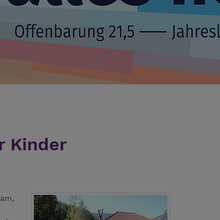
r Kinder
eam,