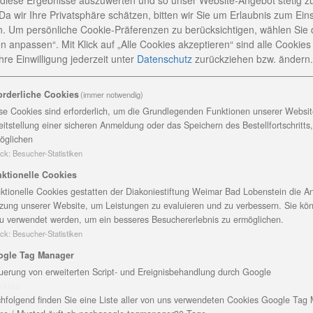
 diese Ergebnisse auszuwerten und so unser Website-Angebot stetig z
in die Ausbildung starten.
Da wir Ihre Privatsphäre schätzen, bitten wir Sie um Erlaubnis zum Ein
innen, die über die Altenpflegehilfe bzw. im
. Um persönliche Cookie-Präferenzen zu berücksichtigen, wählen Sie 
 begonnen haben, wurden Anfang dieser Woche zum
n anpassen“. Mit Klick auf „Alle Cookies akzeptieren“ sind alle Cookies a
ardt, Geschäftsbereichsleiter Altenhilfe der
re Einwilligung jederzeit
unter
Datenschutz
zurückziehen bzw. ändern.
, Leiterin des Seniorenzentrums Andreashof in Erfurt, u
orderliche Cookies
(immer notwendig)
gestaltet und wurden zu einem ersten schönen Erlebnis. 
se Cookies sind erforderlich, um die Grundlegenden Funktionen unserer Website
 vielen Informationen zur Diakonie und einem gemeinsamen
eitstellung einer sicheren Anmeldung oder das Speichern des Bestellfortschritts
üßung und damit während der Ausbildung damit gearbeitet
öglichen
der in der Generalistik-Ausbildung zur Pflegefachfrau/ -m
ck
:
Besucher-Statistiken
estiftung geschenkt.
ktionelle Cookies
te Frauen und Männer, aus verschiedenen Herkunftsländer
ktionelle Cookies gestatten der Diakoniestiftung Weimar Bad Lobenstein die An
 gilt schon heute den Praxisanleiterinnen, sowie Kollegin
zung unserer Website, um Leistungen zu evaluieren und zu verbessern. Sie kö
u verwendet werden, um ein besseres Besuchererlebnis zu ermöglichen.
 erfahrungsgemäß für eine gute Anleitung sorgen werden“,
ck
:
Besucher-Statistiken
senen Vergütung will sich die Diakoniestiftung gern mit
ogle Tag Manager
 Gegenzug wird von den Auszubildenden Engagement und
uerung von erweiterten Script- und Ereignisbehandlung durch Google
okies
hfolgend finden Sie eine Liste aller von uns verwendeten Cookies Google Tag
und stationären Einrichtungen der Altenhilfe der