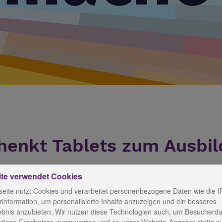
chenkt Tablets zum Ausbi
ite verwendet Cookies
eite nutzt Cookies und verarbeitet personenbezogene Daten wie die I
den Pflegefachfrauen und -männer der Diakoniestiftung
information, um personalisierte Inhalte anzuzeigen und ein besseres
ebnis anzubieten. Wir nutzen diese Technologien auch, um Besucherda
ngen, einige neue Kollegen und Bewohner bzw. Patienten