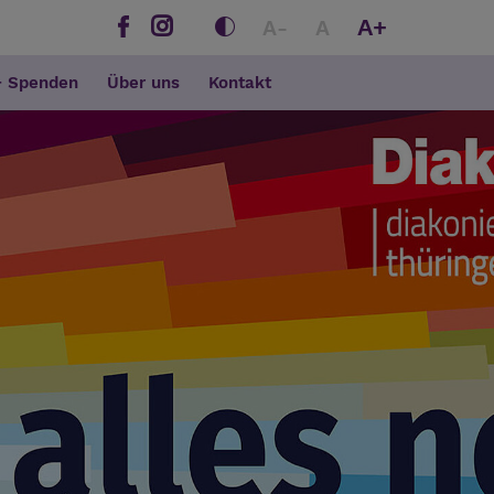
A+
A-
A
+ Spenden
Über uns
Kontakt