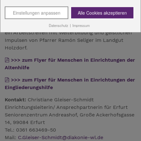
selbstbestimmt über Versorgungsmaßnahmen für die
letzte Lebensphase entscheiden zu können.
Einstellungen anpassen
Alle Cookies akzeptieren
Die Mitarbeiterinnen arbeiten selbstständig, sind für
verschiedene Einrichtungen zuständig. Nun gab es
Datenschutz
|
Impressum
ein Arbeitstreffen mit Weiterbildung und geistlichen
Impulsen von Pfarrer Ramón Seliger im Landgut
Holzdorf.
>>> zum Flyer für Menschen in Einrichtungen der
Altenhilfe
>>> zum Flyer für Menschen in Einrichtungen der
Eingliederungshilfe
Kontakt:
Christiane Gleiser-Schmidt
Einrichtungsleiterin/ Ansprechpartnerin für Erfurt
Seniorenzentrum Andreashof, Große Ackerhofsgasse
14, 99084 Erfurt
Tel.: 0361 663469-50
Mail:
C.Gleiser-Schmidt
@
diakonie-wl.de