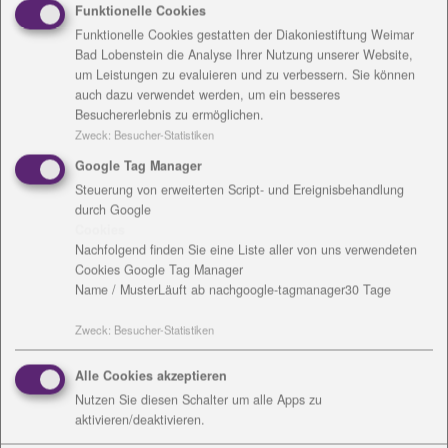
Funktionelle Cookies
Funktionelle Cookies gestatten der Diakoniestiftung Weimar
Bad Lobenstein die Analyse Ihrer Nutzung unserer Website,
um Leistungen zu evaluieren und zu verbessern. Sie können
auch dazu verwendet werden, um ein besseres
Besuchererlebnis zu ermöglichen.
Zweck
:
Besucher-Statistiken
Google Tag Manager
Steuerung von erweiterten Script- und Ereignisbehandlung
durch Google
In den Seniorenheimen und in den Wohnstätten für
Cookies
behinderte Menschen bieten wir gemäß §132g SGB V
Nachfolgend finden Sie eine Liste aller von uns verwendeten
eine gesundheitliche Versorgungsplanung für die
Cookies Google Tag Manager
letzte Lebensphase an. Geschulte Mitarbeiterinnen
Name / Muster
Läuft ab nach
google-tagmanager
30 Tage
beraten über die medizinisch-pflegerische
Zweck
:
Besucher-Statistiken
Versorgung und Betreuung in der letzten
Lebensphase und zeigen Hilfen und Angebote der
Alle Cookies akzeptieren
Sterbebegleitung auf.
Nutzen Sie diesen Schalter um alle Apps zu
Dieses individuelle, auf jeden persönlich
aktivieren/deaktivieren.
zugeschnittene Beratungsangebot unterstützt dabei,