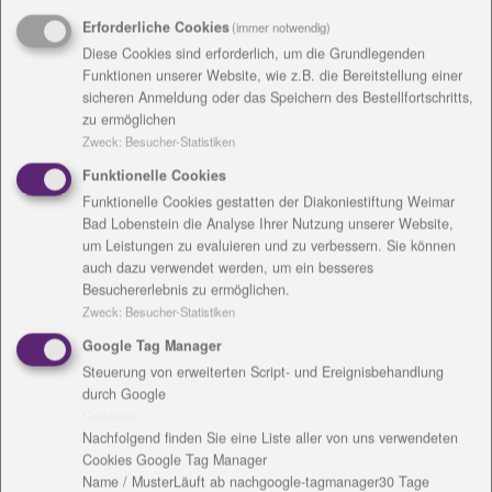
Erforderliche Cookies
(immer notwendig)
Diese Cookies sind erforderlich, um die Grundlegenden
Das Quartiersmanagement am Ringelberg, die
Funktionen unserer Website, wie z.B. die Bereitstellung einer
Adventgemeinde Erfurt und die evangelische
sicheren Anmeldung oder das Speichern des Bestellfortschritts,
Kaufmannsgemeinde schicken ein Weihnachtslicht
zu ermöglichen
vom ersten Advent 2020 bis zum Dreikönigstag 2021
Zweck
:
Besucher-Statistiken
auf die Reise, um Menschen im Erfurter Wohngebiet
Funktionelle Cookies
Ringelberg und anderen Teil der Stadt an die frohe
Funktionelle Cookies gestatten der Diakoniestiftung Weimar
Botschaft und den Weihnachtsfrieden zu erinnern.
Bad Lobenstein die Analyse Ihrer Nutzung unserer Website,
Auch unter Pandemiebedingungen sind somit
um Leistungen zu evaluieren und zu verbessern. Sie können
Menschen im Glauben miteinander verbunden und
auch dazu verwendet werden, um ein besseres
Besuchererlebnis zu ermöglichen.
erleben, wie hoffnungsvoll und segensreich ein
Zweck
:
Besucher-Statistiken
Weihnachtslicht sein kann.
Google Tag Manager
Das Licht soll durch viele Menschenhände und
Steuerung von erweiterten Script- und Ereignisbehandlung
Herzen wandern und erhält für jeweils einen Tag
durch Google
Herberge bei einer freiwilligen Gastgeberin oder
Cookies
einem freiwilligem Gastgeber. In einem
Nachfolgend finden Sie eine Liste aller von uns verwendeten
dazugehörenden Köfferchen liegt ein geistlicher
Cookies Google Tag Manager
Impuls bei, mit dem man sich auf Weihnachten
Name / Muster
Läuft ab nach
google-tagmanager
30 Tage