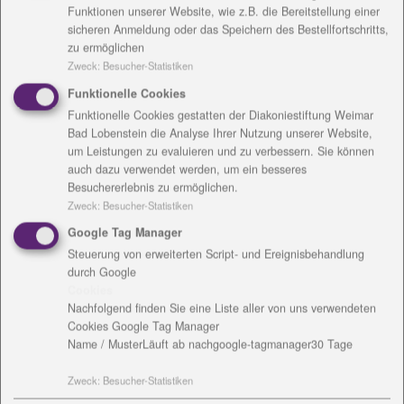
Funktionen unserer Website, wie z.B. die Bereitstellung einer
Die Stiftung Wohnhilfe hat das Fahrzeug komplett
sicheren Anmeldung oder das Speichern des Bestellfortschritts,
finanziert und den Schülerinnen und Schülern eine
zu ermöglichen
riesige Freude gemacht.
Zweck
:
Besucher-Statistiken
Der Kleinbus wird nun vielfältig genutzt: Vom
Funktionelle Cookies
Schulchor, der zu Veranstaltungen und Auftritten
Funktionelle Cookies gestatten der Diakoniestiftung Weimar
Bad Lobenstein die Analyse Ihrer Nutzung unserer Website,
befördert werden muss, von diversen Sportgruppen,
um Leistungen zu evaluieren und zu verbessern. Sie können
die an Wettkämpfen teilnehmen, vom
auch dazu verwendet werden, um ein besseres
Schulsozialpädagoge mit seiner Schülergruppe, von
Besuchererlebnis zu ermöglichen.
den Kindern und Jugendlichen, die am
Zweck
:
Besucher-Statistiken
Schwimmunterricht teilnehmen, für Einsätze des
Google Tag Manager
arbeitsvorbereitenden Unterrichtes, Projekttage,
Steuerung von erweiterten Script- und Ereignisbehandlung
Einkaufsgänge für den Hauswirtschaftsunterricht, die
durch Google
Teilnahme am Winterlager, Aufenthalte in
Cookies
Schullandheimen oder die Teilnahme an Praktika,
Nachfolgend finden Sie eine Liste aller von uns verwendeten
Cookies Google Tag Manager
Mobilität durch einen geeigneten Kleinbus ist meist
Name / Muster
Läuft ab nach
google-tagmanager
30 Tage
die Voraussetzung zur Teilhabe. Das trifft für die
mobilen sowie für die schwerstmehrfach
Zweck
:
Besucher-Statistiken
beeinträchtigen Schülerinnen und Schüler zu.