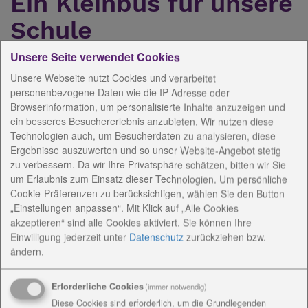
Ein Kleinbus für unsere
Schule
Unsere Seite verwendet Cookies
23.12.2022
Unsere Webseite nutzt Cookies und verarbeitet
personenbezogene Daten wie die IP-Adresse oder
Browserinformation, um personalisierte Inhalte anzuzeigen und
ein besseres Besuchererlebnis anzubieten. Wir nutzen diese
Technologien auch, um Besucherdaten zu analysieren, diese
Ergebnisse auszuwerten und so unser Website-Angebot stetig
zu verbessern. Da wir Ihre Privatsphäre schätzen, bitten wir Sie
um Erlaubnis zum Einsatz dieser Technologien. Um persönliche
Cookie-Präferenzen zu berücksichtigen, wählen Sie den Button
„Einstellungen anpassen“. Mit Klick auf „Alle Cookies
akzeptieren“ sind alle Cookies aktiviert. Sie können Ihre
Einwilligung jederzeit
unter
Datenschutz
zurückziehen bzw.
ändern.
Fast wie Weihnachten war es, als das Johannes-
Landenberger-Förderzentrum in Weimar zuerst die
Erforderliche Cookies
(immer notwendig)
Förderzusage und schließlich den Kleinbus erhielt.
Diese Cookies sind erforderlich, um die Grundlegenden