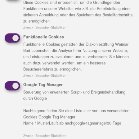
Diese Cookies sind erforderlich, um die Grundlegenden
Ästhetik und versucht diesen stets mit Funktionalität
Funktionen unserer Website, wie z.B. die Bereitstellung einer
zu verbinden. Das geschieht mit Kleidung, Möbeln,
sicheren Anmeldung oder das Speichern des Bestellfortschritts,
Alltags-Accessoires, die zum Beispiel an die
zu ermöglichen
Bedürfnisse von Menschen mit Behinderung
Zweck
:
Besucher-Statistiken
angepasst
Funktionelle Cookies
sind. In Corona-Zeiten erfüllt die Mund-Nasen-Maske
Funktionelle Cookies gestatten der Diakoniestiftung Weimar
einen hohen Nutzen und soll auch gut aussehen.
Bad Lobenstein die Analyse Ihrer Nutzung unserer Website,
um Leistungen zu evaluieren und zu verbessern. Sie können
Also näht die Initiative „Glück“ nun Masken. In dieser
auch dazu verwendet werden, um ein besseres
Woche für das Friedrich-Zimmer-Haus, ein
Besuchererlebnis zu ermöglichen.
Pflegeheim für Menschen mit Demenz, und zwar
Zweck
:
Besucher-Statistiken
individuell für jeden Mitarbeiter und für jede
Google Tag Manager
Mitarbeiterin mit Initialen versehen.
Steuerung von erweiterten Script- und Ereignisbehandlung
Zur Übergabe, welche natürlich allen Abstand- und
durch Google
Hygieneregeln gerecht wurde, war die Freude groß.
Cookies
Die Belegschaft im FZH sagt Danke!
Nachfolgend finden Sie eine Liste aller von uns verwendeten
Danke auch an alle, Näherinnen in den Werkstätten
Cookies Google Tag Manager
Name / Muster
Läuft ab nach
google-tagmanager
30 Tage
Christopherushof in Altengesees, allen Angehörigen
von Heimbewohnern für ihr Verständnis für diese für
Zweck
:
Besucher-Statistiken