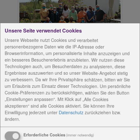
Unsere Seite verwendet Cookies
Unsere Webseite nutzt Cookies und verarbeitet
personenbezogene Daten wie die IP-Adresse oder
Browserinformation, um personalisierte Inhalte anzuzeigen und
ein besseres Besuchererlebnis anzubieten. Wir nutzen diese
Weimarer Initiative „Glück“ näht Masken für
Technologien auch, um Besucherdaten zu analysieren, diese
Friedrich-Zimmer-Haus – Danke auch an die
Ergebnisse auszuwerten und so unser Website-Angebot stetig
Näherinnen in Altengesees und die geduldigen
zu verbessern. Da wir Ihre Privatsphäre schätzen, bitten wir Sie
Angehörigen
um Erlaubnis zum Einsatz dieser Technologien. Um persönliche
Cookie-Präferenzen zu berücksichtigen, wählen Sie den Button
Die kleine Weimarer Initiative „Glück“, in der sich
„Einstellungen anpassen“. Mit Klick auf „Alle Cookies
Frauen aus Thüringen, Syrien und dem Irak
akzeptieren“ sind alle Cookies aktiviert. Sie können Ihre
zusammengefunden haben, um gemeinsam zu
Einwilligung jederzeit
unter
Datenschutz
zurückziehen bzw.
nähen. Sie lernen sich dabei kennen, festigen ihr
ändern.
Deutsch und erweitern ihre Fähigkeiten im Nähen.
Gegründet wurde die Initiative von Kathleen
Erforderliche Cookies
(immer notwendig)
Wachowski. Sie lebt ihren ausgeprägten Sinn für