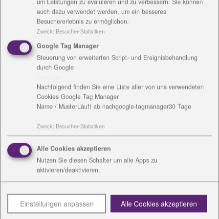
um Leistungen zu evaluieren und zu verbessern. Sie können
auch dazu verwendet werden, um ein besseres
Besuchererlebnis zu ermöglichen.
Zweck
:
Besucher-Statistiken
Google Tag Manager
Steuerung von erweiterten Script- und Ereignisbehandlung
durch Google
Cookies
Die inclusio Weimar gGmbH hat eine Punktladung
Nachfolgend finden Sie eine Liste aller von uns verwendeten
geschafft. Nun, wo sämtliche Feste ausfallen, aber
Cookies Google Tag Manager
Name / Muster
Läuft ab nach
google-tagmanager
30 Tage
dennoch Sommer ist und gern Eis geleckt wird, gibt
es das Eis der kleinsten Eismanufaktur der Welt
Zweck
:
Besucher-Statistiken
(Joghurt, Milcheis, neutral oder vegan) in
verschiedenen Geschmacksrichtungen im Becher
Alle Cookies akzeptieren
sowie als Eistaler.
Nutzen Sie diesen Schalter um alle Apps zu
Christian Regenhardt und sein kleines Team
aktivieren/deaktivieren.
produzieren das Eis nun vorrätig und ausschließlich
mit natürlichen Aromen.
b sofort gibt es das Eis im Hofladen in Altengesees,
Einstellungen anpassen
Alle Cookies akzeptieren
in den Diakonieläden Bad Lobenstein/ Saalfeld