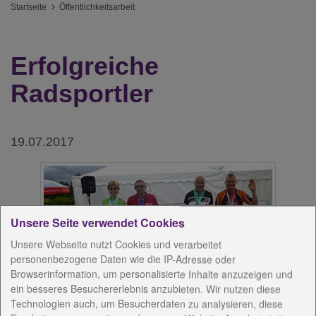
Startseite
Öffentlichkeitsarbeit
Erfolgreiche
Radsportler
19.07.2017
Unsere Seite verwendet Cookies
Unsere Webseite nutzt Cookies und verarbeitet
personenbezogene Daten wie die IP-Adresse oder
Browserinformation, um personalisierte Inhalte anzuzeigen und
ein besseres Besuchererlebnis anzubieten. Wir nutzen diese
Technologien auch, um Besucherdaten zu analysieren, diese
Radsportler aus Thüringen bei den Special Olympics