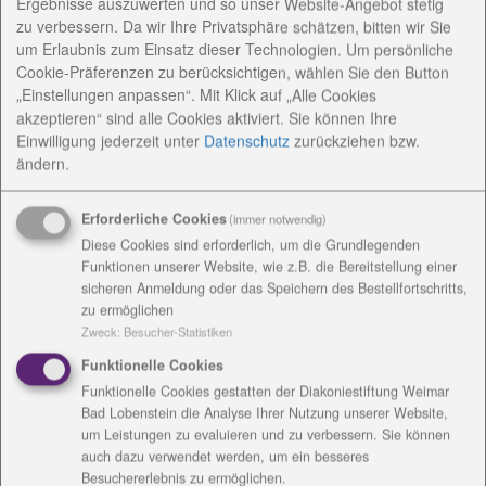
Ergebnisse auszuwerten und so unser Website-Angebot stetig
Bayern Landesspielen am Start
zu verbessern. Da wir Ihre Privatsphäre schätzen, bitten wir Sie
um Erlaubnis zum Einsatz dieser Technologien. Um persönliche
Im oberfränkischen Hof wurden vom 12. bis 16.07.2017 die
Cookie-Präferenzen zu berücksichtigen, wählen Sie den Button
6. Bayerischen Special Olympics Sommerspiele
„Einstellungen anpassen“. Mit Klick auf „Alle Cookies
ausgetragen. Rund 1.100 Athletinnen und Athleten mit
akzeptieren“ sind alle Cookies aktiviert. Sie können Ihre
Einwilligung jederzeit
unter
Datenschutz
zurückziehen bzw.
geistiger und mehrfacher Behinderung trafen sich in 13
ändern.
Sommersportarten zu spannenden und
abwechslungsreichen Wettbewerben, die auch zur
Erforderliche Cookies
(immer notwendig)
Qualifikation für die nächsten Nationalen Sommerspiele in
Diese Cookies sind erforderlich, um die Grundlegenden
Kiel gelten.
Funktionen unserer Website, wie z.B. die Bereitstellung einer
sicheren Anmeldung oder das Speichern des Bestellfortschritts,
Das Veranstaltungszentrum in Hof war die Freiheitshalle.
zu ermöglichen
Hier fanden neben der Eröffnungs- und Abschlussfeier
Zweck
:
Besucher-Statistiken
auch das vielfältige Rahmenprogramm sowie einige
Funktionelle Cookies
sportliche Wettbewerbe statt. Die anderen Sportstätten
Funktionelle Cookies gestatten der Diakoniestiftung Weimar
waren über die ganze Stadt verteilt.
Bad Lobenstein die Analyse Ihrer Nutzung unserer Website,
um Leistungen zu evaluieren und zu verbessern. Sie können
Die Radsportler trugen ihre Rennen in der Nähe des
auch dazu verwendet werden, um ein besseres
Untreusees aus. Hier nahmen neben den Teams aus
Besuchererlebnis zu ermöglichen.