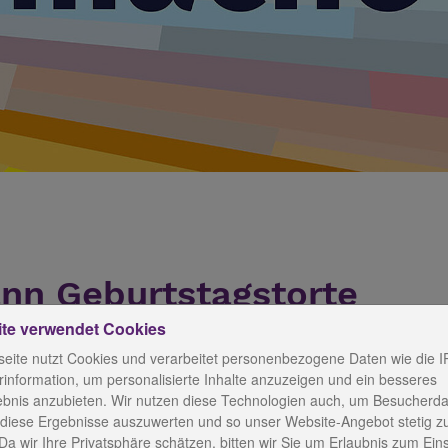
ann Geburtstagstorte
ite verwendet Cookies
eite nutzt Cookies und verarbeitet personenbezogene Daten wie die I
information, um personalisierte Inhalte anzuzeigen und ein besseres
ebnis anzubieten. Wir nutzen diese Technologien auch, um Besucherda
. Optimistisch bleiben, das hilft Gabriele König in ihrem 
 diese Ergebnisse auszuwerten und so unser Website-Angebot stetig z
-Blankenhain von Anfang an - seit 30 Jahren. Als der Dien
Da wir Ihre Privatsphäre schätzen, bitten wir Sie um Erlaubnis zum Ein