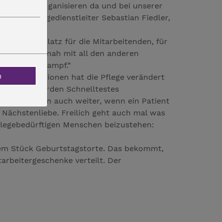
h bin fürs Organisieren da und bei unserer
eren Pflegedienstleiter Sebastian Fiedler,
 dort ist Platz für die Mitarbeitenden, für
aus toll, so nah mit all den anderen
urden zum Krampf.“
n
rona-Infektionen hat die Pflege verändert
egelmäßig werden Schnelltestes
r. Wir pflegen auch weiter, wenn ein Patient
us Nächstenliebe. Freilich geht auch mal was
flegebedürftigen Menschen beizustehen:
nem Stück Geburtstagstorte. Das bekommt,
arbeitergeschenke verteilt. Der