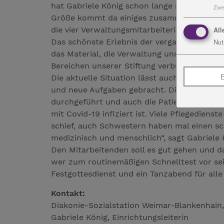
hat Gabriele König schon lange nicht gearbe
Zwe
Größe kommt da einiges zusammen. Doch zum
die vier Verwaltungsmitarbeiterinnen, sechs 
All
Das schönste Erlebnis der vergangenen Jahre
Nut
das Material, die Verwaltung und vor allem f
Bereichen unserer Stiftung verbunden, doch
E
Die aktuelle Situation lässt auch Gabriele
und neue Aufgaben gebracht. Die Mitarbeit
durchgeführt und auch die Patienten sind zu
mit Covid-19 infiziert ist. Viele Pflegedien
schief, auch Schwestern haben mal einen sc
medizinisch und menschlich“, sagt Gabriele 
Den Mitarbeitenden soll es gut gehen und 
wer zum routinemäßigen Schnelltest vor sei
Festgottesdienst und ein Tanzabend für all
Kontakt:
Diakonie-Sozialstation Weimar-Blankenhai
Gabriele König, Einrichtungsleiterin