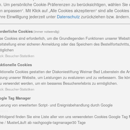
er Gemeindeschwestern in Gaberndorf übernommen. „Pfarr
. Um persönliche Cookie-Präferenzen zu berücksichtigen, wählen Sie 
ir zutraue, das Team zu führen. Ich musste schon eine We
n anpassen“. Mit Klick auf „Alle Cookies akzeptieren“ sind alle Cookies a
, dass ich so besser helfen kann, als in einer Arztpraxi
re Einwilligung jederzeit
unter
Datenschutz
zurückziehen bzw. ändern.
hat die Weiterbildung zur Pflegedienstleitung absolviert u
üdkreis Tannroda, NordKreis und der ökumenischen
orderliche Cookies
(immer notwendig)
 Schwestern waren glücklich in eine größere Einheit zu
se Cookies sind erforderlich, um die Grundlegenden Funktionen unserer Website
 haben uns schließlich gut zusammen gefunden“, sagt Gab
eitstellung einer sicheren Anmeldung oder das Speichern des Bestellfortschritts
öglichen
ck
:
Besucher-Statistiken
beiterin seit 30 Jahren dabei. Sie hat in der Hauswirtschaf
e und auch Frau König hat Dr. Klaus Scholtissek, Vorsitze
ktionelle Cookies
errascht und mit Blumen herzlich gedankt.
ktionelle Cookies gestatten der Diakoniestiftung Weimar Bad Lobenstein die An
iakonie Sozialdienst Thüringen gehört, begeht nicht irgen
zung unserer Website, um Leistungen zu evaluieren und zu verbessern. Sie kö
u verwendet werden, um ein besseres Besuchererlebnis zu ermöglichen.
Bestehen: es ist der größte weit und breit. Aktuell sind 2
ck
:
Besucher-Statistiken
r und dem Weimarer Land unterwegs. Es werden derzeit 
ogle Tag Manager
mehrmals täglich angefahren, andere nur einmal pro Woc
uerung von erweiterten Script- und Ereignisbehandlung durch Google
okies
h in Kraft treten der Pflegeversicherung kamen
hfolgend finden Sie eine Liste aller von uns verwendeten Cookies Google Tag
erstützung, wie Botengänge und Mittagessenversorgung d
e / Muster
Läuft ab nach
google-tagmanager
30 Tage
 brachte neue Herausforderungen“, sagt Frau König. Doch g