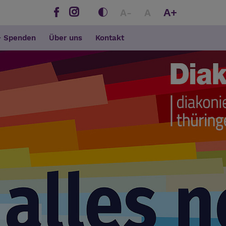
A+
A-
A
+ Spenden
Über uns
Kontakt