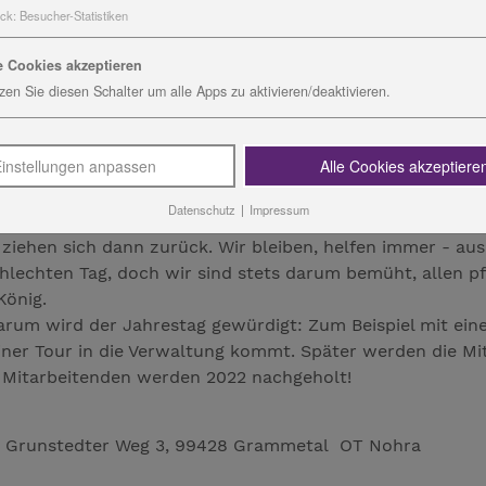
itet. „Ich weiß, dass das meine Leute sehr gut machen, ic
ck
:
Besucher-Statistiken
 Glück habe ich gute Unterstützung, vor allem durch uns
Teamleiterinnen und den Fuhrparkleiter“, zählt sie auf.
e Cookies akzeptieren
 war der Umzug aus Weimar nach Ulla im April 2019. Denn
zen Sie diesen Schalter um alle Apps zu aktivieren/deaktivieren.
ür all die Fahrzeuge. „Freilich war die Nähe zum Sophienh
 die Enge und der tägliche Kampf um einen Stellplatz w
instellungen anpassen
Alle Cookies akzeptiere
 König manchmal an ihre Grenzen kommen. Die Angst vor Co
enden arbeiten geschützt und dadurch unpersönlicher, r
Datenschutz
|
Impressum
rück haltender. „Das herzliche Miteinander fällt schwere
ste ziehen sich dann zurück. Wir bleiben, helfen immer - a
hlechten Tag, doch wir sind stets darum bemüht, allen p
König.
darum wird der Jahrestag gewürdigt: Zum Beispiel mit ei
ner Tour in die Verwaltung kommt. Später werden die Mit
e Mitarbeitenden werden 2022 nachgeholt!
n, Grunstedter Weg 3, 99428 Grammetal OT Nohra