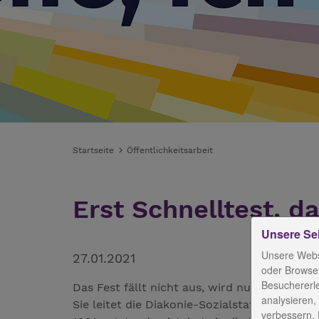
Startseite
Öffentlichkeitsarbeit
Erst Schnelltest, d
Unsere Se
Unsere Webs
27.01.2021
oder Browser
Besuchererl
Das Fest fällt nicht aus, wird nur verschoben
analysieren,
Sie leitet die Diakonie-Sozialstation Weimar
verbessern. 