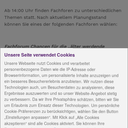
Ab 14:00 Uhr finden Fachforen zu unterschiedlichen
Themen statt. Nach aktuellem Planungsstand
können Sie eines der folgenden Fachforen wählen:
Fachforum Chancen für die „älter werdende
Gesellschaft“
Unsere Seite verwendet Cookies
Unsere Webseite nutzt Cookies und verarbeitet
Arbeitstitel: Mehrgenerationen– oder Quartiershaus
personenbezogene Daten wie die IP-Adresse oder
als Zukunftsmodell und: Wie geht das auf dem Land?
Browserinformation, um personalisierte Inhalte anzuzeigen und
ein besseres Besuchererlebnis anzubieten. Wir nutzen diese
Moderation: Martin Gebhardt -
Technologien auch, um Besucherdaten zu analysieren, diese
Geschäftsbereichsleitung Altenhilfe der
Ergebnisse auszuwerten und so unser Website-Angebot stetig
Diakoniestiftung
zu verbessern. Da wir Ihre Privatsphäre schätzen, bitten wir Sie
um Erlaubnis zum Einsatz dieser Technologien. Um persönliche
Podium (unter anderem):
Cookie-Präferenzen zu berücksichtigen, wählen Sie den Button
„Einstellungen anpassen“. Mit Klick auf „Alle Cookies
Pfarrer Hans-Jürgen Günther – Diakonieverein
akzeptieren“ sind alle Cookies aktiviert. Sie können Ihre
Rudolstadt e.V.