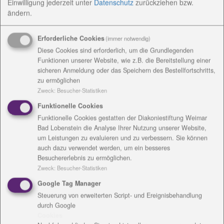
Einwilligung jederzeit
unter
Datenschutz
zurückziehen bzw.
ändern.
Andreas Krauße – GF AWO-Kreisverband Saalfeld/
Rudolstadt e.V.
Erforderliche Cookies
(immer notwendig)
Jutta Schlottenhauer - Dipl.Sozialpädagogin (BA)/
Diese Cookies sind erforderlich, um die Grundlegenden
Gerontologin (FH)
Funktionen unserer Website, wie z.B. die Bereitstellung einer
sicheren Anmeldung oder das Speichern des Bestellfortschritts,
zu ermöglichen
Zweck
:
Besucher-Statistiken
Funktionelle Cookies
Fachforum Wohn- und Teilhabegesetz
Funktionelle Cookies gestatten der Diakoniestiftung Weimar
Bad Lobenstein die Analyse Ihrer Nutzung unserer Website,
Arbeitstitel: Gesetze ändern sich– mutig stellen wir
um Leistungen zu evaluieren und zu verbessern. Sie können
auch dazu verwendet werden, um ein besseres
uns!
Besuchererlebnis zu ermöglichen.
Moderation: Johannes Warth - Ermutiger
Zweck
:
Besucher-Statistiken
Google Tag Manager
Podium (unter anderem):
Steuerung von erweiterten Script- und Ereignisbehandlung
durch Google
Dr. Martin Kaufmann – Referent Wirtschaft
Cookies
Bundesarbeitsgemeinschaft WfbM