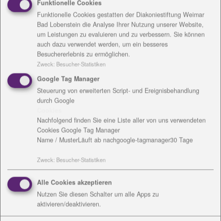
Funktionelle Cookies
Angehörigen, Anfragen von Behörden zur
Funktionelle Cookies gestatten der Diakoniestiftung Weimar
Weiterbetreuung nach der Entlassung aus dem
Bad Lobenstein die Analyse Ihrer Nutzung unserer Website,
Krankenhaus, solche und andere
um Leistungen zu evaluieren und zu verbessern. Sie können
Lebensentscheidungen versuche ich gemeinsam mit
auch dazu verwendet werden, um ein besseres
den Betroffenen zu begleiten und Lösungen oder
Besuchererlebnis zu ermöglichen.
weiterführende Hilfen zu finden.
Zweck
:
Besucher-Statistiken
Google Tag Manager
Wie können Sie helfen?
Steuerung von erweiterten Script- und Ereignisbehandlung
Dorothee Kallenbach:
Ich kann Beratungen anbieten
durch Google
oder spezielle Beratungen vermitteln, z. B.
Cookies
Rechtsberatung, familientherapeutische Angebote,
Nachfolgend finden Sie eine Liste aller von uns verwendeten
Cookies Google Tag Manager
ich kann Kontakte zu Suchtberatungen vermitteln
Name / Muster
Läuft ab nach
google-tagmanager
30 Tage
und Besuche durch andere Dienste (Seelsorger,
Hospiz) organisieren. Kurberatung für Eltern oder
Zweck
:
Besucher-Statistiken
pflegende Angehörige biete ich direkt an und bereite
auch Anträge vor. Auch für finanzielle Notlagen
Alle Cookies akzeptieren
können Auswege gesucht und gefunden werden.
Nutzen Sie diesen Schalter um alle Apps zu
Gerade in der aktuellen Situation benötigen
aktivieren/deaktivieren.
besonders ältere Menschen Unterstützung bei der