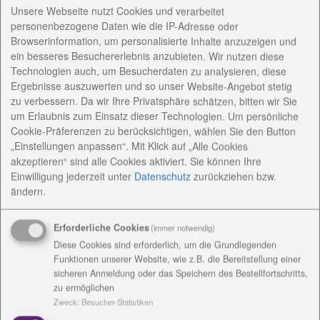
Kreise wie Seniorennachmittage oder das
Unsere Webseite nutzt Cookies und verarbeitet
Frauenfrühstück im Café Waage in Bad Lobenstein
personenbezogene Daten wie die IP-Adresse oder
Browserinformation, um personalisierte Inhalte anzuzeigen und
nicht stattfinden und somit war eine
ein besseres Besuchererlebnis anzubieten. Wir nutzen diese
Kontaktaufnahme erschwert.
Technologien auch, um Besucherdaten zu analysieren, diese
Ich konnte mich aber dank der Hilfe der Kollegen in
Ergebnisse auszuwerten und so unser Website-Angebot stetig
der Kirchenkreissozialarbeit in Pößneck, Saalfeld und
zu verbessern. Da wir Ihre Privatsphäre schätzen, bitten wir Sie
Rudolstadt gut einarbeiten und habe auch vom
um Erlaubnis zum Einsatz dieser Technologien. Um persönliche
Kirchenkreis Unterstützung erfahren.
Cookie-Präferenzen zu berücksichtigen, wählen Sie den Button
„Einstellungen anpassen“. Mit Klick auf „Alle Cookies
Auf dem Flyer der KKSA steht: Gemeinsam Wege
akzeptieren“ sind alle Cookies aktiviert. Sie können Ihre
finden. Mit welchen Fragen wenden sich die
Einwilligung jederzeit
unter
Datenschutz
zurückziehen bzw.
Menschen an Sie?
ändern.
Dorothee Kallenbach:
Für viele Menschen kostet es
Überwindung, sich mit ihren Problemen an andere,
Erforderliche Cookies
(immer notwendig)
erst recht an Fremde zu wenden.
Diese Cookies sind erforderlich, um die Grundlegenden
Überforderungssituationen in der Familie, Probleme
Funktionen unserer Website, wie z.B. die Bereitstellung einer
sicheren Anmeldung oder das Speichern des Bestellfortschritts,
während eines Trennungskonfliktes, finanzielle
zu ermöglichen
Engpässe, Fragen zur Erstausstattung für junge
Zweck
:
Besucher-Statistiken
Familien, Versorgung von pflegebedürftigen