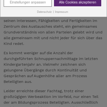
Einstellungen anpassen
Alle Cookies akzeptieren
Als Fazit des Tages kam deutlich zum Vorschein, dass
Datenschutz
|
Impressum
Übergänge dann gelingen können, wenn das Kind mit
seinen Interessen, Fähigkeiten und Fertigkeiten im
Zentrum des Austausches steht, ein gemeinsames
Grundverständnis von allen Parteien gelebt wird und
alle gemeinsam mit und nicht jeder für sich über das
Kind redet.
Es kommt weniger auf die Anzahl der
durchgeführten Schnuppernachmittage im letzten
Kindergartenjahr an. Vielmehr zeichnen sich
gelungene Übergänge durch Kontinuität und
Gesprächen auf Augenhöhe aller am Prozess
Beteiligten aus.
Leider erreichte dieser Fachtag, trotz einer
großzügigen Werbeaktion im Vorfeld, nur einen Teil
der am Bildungsprozess Beteiligten. Ausschließlich