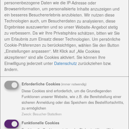
personenbezogene Daten wie die IP-Adresse oder
Browserinformation, um personalisierte Inhalte anzuzeigen und
Den Auftakt bildete ein Einführungsreferat des
ein besseres Besuchererlebnis anzubieten. Wir nutzen diese
Bundesvorsitzenden des Grundschulverbandes Herrn
Technologien auch, um Besucherdaten zu analysieren, diese
Dr. h.c. Horst Bartnitzky. Auf sehr beeindruckende
Ergebnisse auszuwerten und so unser Website-Angebot stetig
Art und Weise gelang es dem Referenten, anhand
zu verbessern. Da wir Ihre Privatsphäre schätzen, bitten wir Sie
typischer kindlicher Entwicklungsverläufe
um Erlaubnis zum Einsatz dieser Technologien. Um persönliche
darzulegen, dass sich Kinder verschieden und
Cookie-Präferenzen zu berücksichtigen, wählen Sie den Button
„Einstellungen anpassen“. Mit Klick auf „Alle Cookies
unterschiedlich entwickeln. Keine Einrichtung kann
akzeptieren“ sind alle Cookies aktiviert. Sie können Ihre
Kinder in ihrer Entwicklung egalisieren und keine
Einwilligung jederzeit
unter
Datenschutz
zurückziehen bzw.
Einrichtung darf dies, weil jedes Kind ein Recht auf
ändern.
die ihm gemäße Entwicklung hat.
Er ging in seinen weiteren Ausführungen mit den
Erforderliche Cookies
(immer notwendig)
Grundhaltungen der in allen Bundesländern
Diese Cookies sind erforderlich, um die Grundlegenden
Funktionen unserer Website, wie z.B. die Bereitstellung einer
verbindlich geltenden Bildungsplänen konform, die
sicheren Anmeldung oder das Speichern des Bestellfortschritts,
die Unterschiedlichkeit der Kinder wahrnehmen, an
zu ermöglichen
Lernprozesse anknüpfen und Begonnenes auch
Zweck
:
Besucher-Statistiken
weiter führen. Soll nach diesem Verständnis der
Funktionelle Cookies
pädagogische Alltag gestaltet werden, führt das zu