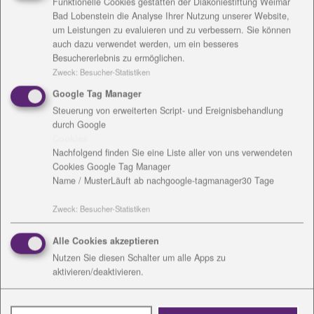
Funktionelle Cookies gestatten der Diakoniestiftung Weimar
einem veränderten pädagogischen Selbstverständnis.
Bad Lobenstein die Analyse Ihrer Nutzung unserer Website,
um Leistungen zu evaluieren und zu verbessern. Sie können
Genau jenen Blick und die damit verbundenen
auch dazu verwendet werden, um ein besseres
Konsequenzen für Eltern, ErzieherInnen und
Besuchererlebnis zu ermöglichen.
GrundschullehrerInnen konnte Dr. Bartnitzky auf
Zweck
:
Besucher-Statistiken
sehr beeindruckende Art an praxisnahen Beispielen
Google Tag Manager
darlegen.
Steuerung von erweiterten Script- und Ereignisbehandlung
durch Google
Das Nachmittagsprogramm setzte sich aus einer
Cookies
bunten Vielfalt von Workshops zusammen. So
Nachfolgend finden Sie eine Liste aller von uns verwendeten
konnten sich die TeilnehmerInnen mit Ärzten zur
Cookies Google Tag Manager
Thematik Hochbegabung und
Name / Muster
Läuft ab nach
google-tagmanager
30 Tage
Entwicklungsverzögerung ins Gespräch begeben,
Zweck
:
Besucher-Statistiken
pädagogische Fachkräfte gaben Auskünfte zu Fragen
der Integration und gemeinsamen Lernen an den
Alle Cookies akzeptieren
Schulen Thüringens. Daneben gab es in weiteren
Nutzen Sie diesen Schalter um alle Apps zu
Arbeitsgruppen den Austausch darüber, wie einen
aktivieren/deaktivieren.
kindgerechte Schule von heute aussehen kann, die
den unterschiedlichen Bedürfnissen der Kinder auch
Rechnung trägt.