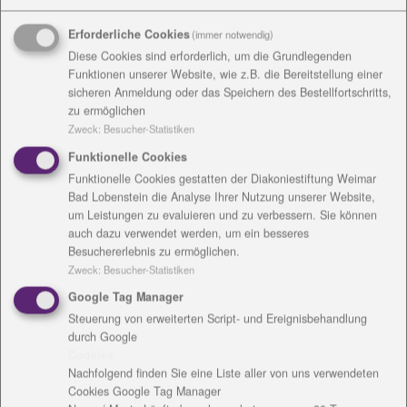
interdisziplinär erhalten. „Das heißt, wir können nun
Erforderliche Cookies
(immer notwendig)
auch medizinisch therapeutische Angebote machen“,
Diese Cookies sind erforderlich, um die Grundlegenden
erklärt die Leiterin Sabine Borchert. Die
Funktionen unserer Website, wie z.B. die Bereitstellung einer
Frühförderstelle gehört zur Stiftung Sophienhaus,
sicheren Anmeldung oder das Speichern des Bestellfortschritts,
einem Gesellschafter der Diakoniestiftung. Es werden
zu ermöglichen
Kinder vom ersten Lebensjahr bis zum Schuleintritt
Zweck
:
Besucher-Statistiken
mit verschiedensten Entwicklungsstörungen und
Funktionelle Cookies
Verhaltensauffälligkeiten gefördert. Zur
Funktionelle Cookies gestatten der Diakoniestiftung Weimar
Frühförderstelle gehören neben der Leiterin vier
Bad Lobenstein die Analyse Ihrer Nutzung unserer Website,
Mitarbeiterinnen und ein Sonderpädagoge.
um Leistungen zu evaluieren und zu verbessern. Sie können
auch dazu verwendet werden, um ein besseres
Das Team der Egotherapie um Anke Shaw besteht
Besuchererlebnis zu ermöglichen.
aus vier Egotherapeutinnen und betreut Menschen in
Zweck
:
Besucher-Statistiken
allen Altersgruppen, die in ihrer Handlungsfähigkeit
Google Tag Manager
eingeschränkt oder von Einschränkung bedroht sind.
Steuerung von erweiterten Script- und Ereignisbehandlung
durch Google
Die Logopädiepraxis wird von Mandy Hahn geleitet.
Cookies
Neben ihr Arbeiten zwei Fachfrauen, im sanierten
Nachfolgend finden Sie eine Liste aller von uns verwendeten
Praxenhaus. Schwerpunkt ihrer Angebote ist es
Cookies Google Tag Manager