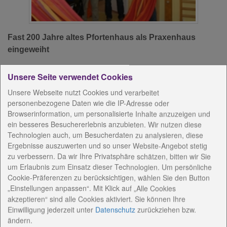
Fast 200 Jahre altes Pfortenhaus als Praxenhaus
eingeweiht
Unsere Seite verwendet Cookies
Dreimal Grund zum Feiern hatten Diakoniestiftung
Unsere Webseite nutzt Cookies und verarbeitet
und Stiftung Sophienhaus in diesen Tagen in Weimar.
personenbezogene Daten wie die IP-Adresse oder
Das zwischen 1820 und 1840 erbaute
Browserinformation, um personalisierte Inhalte anzuzeigen und
ein besseres Besuchererlebnis anzubieten. Wir nutzen diese
Pfortenhäuschen an der Einfahrt zum
Technologien auch, um Besucherdaten zu analysieren, diese
Sophienhausgelände wurde als Praxenhaus nach
Ergebnisse auszuwerten und so unser Website-Angebot stetig
aufwendiger Sanierung wieder eingeweiht. Dort sind
zu verbessern. Da wir Ihre Privatsphäre schätzen, bitten wir Sie
nun die Praxis für Ergotherapie und die Praxis für
um Erlaubnis zum Einsatz dieser Technologien. Um persönliche
Logopädie eingezogen. Beide bestehen seit zehn
Cookie-Präferenzen zu berücksichtigen, wählen Sie den Button
Jahren. Den dritten Grund zum Feiern gab es im
„Einstellungen anpassen“. Mit Klick auf „Alle Cookies
benachbarten Haus. Dort feierte die Frühförderstelle
akzeptieren“ sind alle Cookies aktiviert. Sie können Ihre
Einwilligung jederzeit
unter
Datenschutz
zurückziehen bzw.
das 10-jährige Bestehen. Außerdem hat die
ändern.
Frühförderstelle den wichtigen Zusatz