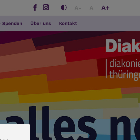
A+
A-
A
+ Spenden
Über uns
Kontakt