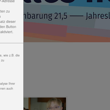
P-Adresse
ten zu
u
satz dieser
den Button
ktiviert.
, wie z.B. die
, zu
alyse Ihrer
nnen auch
afte
s