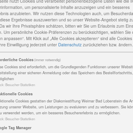
eite nutzt Cookies und verarbeitet personenbezogene Daten wie die I
information, um personalisierte Inhalte anzuzeigen und ein besseres
ebnis anzubieten. Wir nutzen diese Technologien auch, um Besucherda
 diese Ergebnisse auszuwerten und so unser Website-Angebot stetig z
Da wir Ihre Privatsphäre schätzen, bitten wir Sie um Erlaubnis zum Ein
. Um persönliche Cookie-Präferenzen zu berücksichtigen, wählen Sie 
n anpassen“. Mit Klick auf „Alle Cookies akzeptieren“ sind alle Cookies a
re Einwilligung jederzeit
unter
Datenschutz
zurückziehen bzw. ändern.
orderliche Cookies
(immer notwendig)
se Cookies sind erforderlich, um die Grundlegenden Funktionen unserer Website
eitstellung einer sicheren Anmeldung oder das Speichern des Bestellfortschritts
öglichen
ant
ck
:
Besucher-Statistiken
ktionelle Cookies
ktionelle Cookies gestatten der Diakoniestiftung Weimar Bad Lobenstein die An
zung unserer Website, um Leistungen zu evaluieren und zu verbessern. Sie kö
u verwendet werden, um ein besseres Besuchererlebnis zu ermöglichen.
ck
:
Besucher-Statistiken
stiftung Michaelisschule Bad Lobenstein gegründet. Namh
ür den Erhalt der Michaelisschule ein. Seit Ende 2010 da
ogle Tag Manager