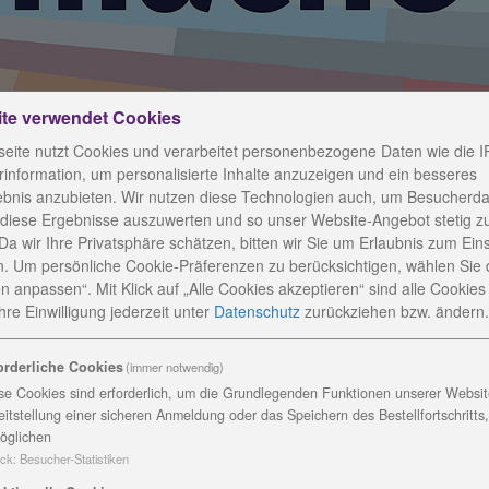
ite verwendet Cookies
eite nutzt Cookies und verarbeitet personenbezogene Daten wie die I
information, um personalisierte Inhalte anzuzeigen und ein besseres
ebnis anzubieten. Wir nutzen diese Technologien auch, um Besucherda
 diese Ergebnisse auszuwerten und so unser Website-Angebot stetig z
Da wir Ihre Privatsphäre schätzen, bitten wir Sie um Erlaubnis zum Ein
. Um persönliche Cookie-Präferenzen zu berücksichtigen, wählen Sie 
n anpassen“. Mit Klick auf „Alle Cookies akzeptieren“ sind alle Cookies a
isches Jahr in Altengesee
re Einwilligung jederzeit
unter
Datenschutz
zurückziehen bzw. ändern.
orderliche Cookies
(immer notwendig)
se Cookies sind erforderlich, um die Grundlegenden Funktionen unserer Website
eitstellung einer sicheren Anmeldung oder das Speichern des Bestellfortschritts
öglichen
 Möglichkeit in Altengesees ein Freiwilliges ökologisches
ck
:
Besucher-Statistiken