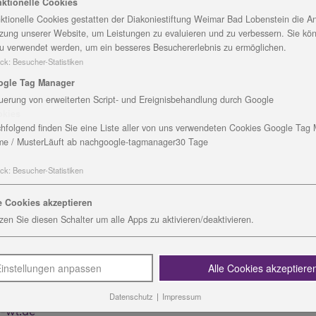
ktionelle Cookies
mber 2020, ist aber auch später möglich und kann von jun
ktionelle Cookies gestatten der Diakoniestiftung Weimar Bad Lobenstein die An
rt werden.
zung unserer Website, um Leistungen zu evaluieren und zu verbessern. Sie kö
 Orientierung genutzt oder um Wartezeiten, zum Beispiel
u verwendet werden, um ein besseres Besuchererlebnis zu ermöglichen.
um zu überbrücken“, sagt Antje Jäschner,
ck
:
Besucher-Statistiken
ogle Tag Manager
chiedene Tätigkeiten in der Christo-Bäckerei, Christo-
uerung von erweiterten Script- und Ereignisbehandlung durch Google
okies
. Die Freiwilligen helfen im Team bei der praktischen Arb
hfolgend finden Sie eine Liste aller von uns verwendeten Cookies Google Tag
tarbeiterinnen und Mitarbeiter bei der Anleitung der
e / Muster
Läuft ab nach
google-tagmanager
30 Tage
bildungen in den Handlungsfeldern Ökologie in fünf
ck
:
Besucher-Statistiken
sich u.a. mit den Themen Bildung für eine nachhaltige
ichkeiten, Klimawandel und Ökologischer Landbau,
e Cookies akzeptieren
r FÖJler gestalten Sie die Seminare mit und können sich
zen Sie diesen Schalter um alle Apps zu aktivieren/deaktivieren.
einem monatlichen Taschengeld, der Fortzahlung des Kind
instellungen anpassen
Alle Cookies akzeptiere
in der Werkstätten Christopherushof,
Datenschutz
|
Impressum
e-wl.de