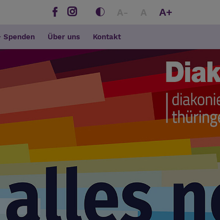
A+
A-
A
+ Spenden
Über uns
Kontakt