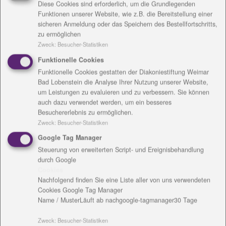
Diese Cookies sind erforderlich, um die Grundlegenden
Schülerinnen und Schülern schon ein paar
Funktionen unserer Website, wie z.B. die Bereitstellung einer
Zuschauer im Park, doch im Laufe der Zeit kamen
sicheren Anmeldung oder das Speichern des Bestellfortschritts,
immer mehr interessierte Angehörige, Geldgeber und
zu ermöglichen
Zweck
:
Besucher-Statistiken
Zuschauer an die Strecke, um die Sportler
anzufeuern.
Funktionelle Cookies
Die Kinder hatten einen Zettel auf dem Rücken
Funktionelle Cookies gestatten der Diakoniestiftung Weimar
Bad Lobenstein die Analyse Ihrer Nutzung unserer Website,
kleben und erhielten nach jeder, etwa 400 Meter
um Leistungen zu evaluieren und zu verbessern. Sie können
langen, Runde einen Stempel. Manche Kinder
auch dazu verwendet werden, um ein besseres
schafften in der Stunde drei, andere waren am Ende
Besuchererlebnis zu ermöglichen.
bei 17 Runden - egal, alle waren dabei, hatten
Zweck
:
Besucher-Statistiken
Freude, haben sich bewegt, wurden angefeuert und
Google Tag Manager
konnten einen kleinen Beitrag leisten. Viele Schüler
Steuerung von erweiterten Script- und Ereignisbehandlung
erhielten Hilfe von einer Begleitperson, liefen an der
durch Google
Hand, Moritz und Lara wurden in ihren Rollstühlen
Cookies
geschoben.
Nachfolgend finden Sie eine Liste aller von uns verwendeten
Cookies Google Tag Manager
Auch Remptendorfs Bürgermeister Thomas Franke
Name / Muster
Läuft ab nach
google-tagmanager
30 Tage
war dabei. Er ist seit Gründung vor sechs Jahren der
Zweck
:
Besucher-Statistiken
Vorsitzende der Förderstiftung der Schule und ist