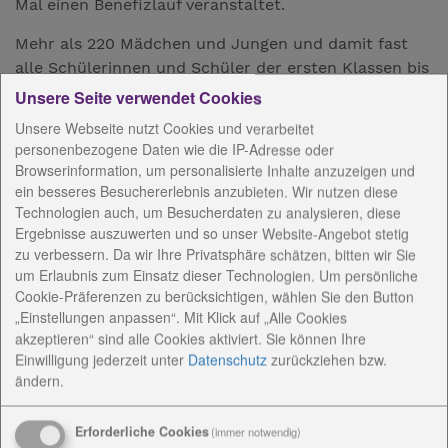
Mal einen Benefizlauf veranstaltet.
Mehr als 220 Mädchen und Jungen und damit fast
alle Schülerinnen und Schüler der ersten Klassen bis
zur achten Klasse der Freie Montessori-
Unsere Seite verwendet Cookies
Gemeinschaftsschule und der Werkstufe der
Unsere Webseite nutzt Cookies und verarbeitet
Michaelisschule waren dabei. Es galt im Bad
personenbezogene Daten wie die IP-Adresse oder
Lobensteiner Stadtpark Runden zu laufen. Für jede
Browserinformation, um personalisierte Inhalte anzuzeigen und
Runde gab es Geld von Unterstützern, die die Kinder
ein besseres Besuchererlebnis anzubieten. Wir nutzen diese
schon Wochen vor dem Lauf gefunden hatten.
Technologien auch, um Besucherdaten zu analysieren, diese
Ergebnisse auszuwerten und so unser Website-Angebot stetig
"Manche Kinder wurden von den Eltern oder
zu verbessern. Da wir Ihre Privatsphäre schätzen, bitten wir Sie
Großeltern unterstützt, andere haben Nachbarn und
um Erlaubnis zum Einsatz dieser Technologien. Um persönliche
Freunde gefragt, es gab aber auch viele Firmen, die
Cookie-Präferenzen zu berücksichtigen, wählen Sie den Button
den Lauf der Kinder honoriert haben", sagte
„Einstellungen anpassen“. Mit Klick auf „Alle Cookies
Schulleiterin Anett Richter. Dabei wurde für jede
akzeptieren“ sind alle Cookies aktiviert. Sie können Ihre
gelaufene Runde ein Geldbetrag ausgehandelt - von
Einwilligung jederzeit
unter
Datenschutz
zurückziehen bzw.
50 Cent bis zu 25 Euro waren Vereinbarungen
ändern.
getroffen worden.
Erforderliche Cookies
(immer notwendig)
Der Startschuss fiel um 10 Uhr, da waren neben den