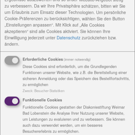
zu verbessern. Da wir Ihre Privatsphäre schätzen, bitten wir Sie
um Erlaubnis zum Einsatz dieser Technologien. Um persönliche
Die Stiftung Senfkorn der Evangelischen Kirche in
Cookie-Präferenzen zu berücksichtigen, wählen Sie den Button
Mitteldeutschland (EKM) hat den evangelischen
„Einstellungen anpassen“. Mit Klick auf „Alle Cookies
Waldkindergarten im Landgut Holzdorf mit fast 6000
akzeptieren“ sind alle Cookies aktiviert. Sie können Ihre
Euro unterstützt und damit ein verspätetes
Einwilligung jederzeit
unter
Datenschutz
zurückziehen bzw.
Geburtstagsgeschenk gemacht. Der
ändern.
Waldkindergarten besteht seit 20 Jahren und ist
unter den insgesamt 16 Kindergärten der
Erforderliche Cookies
(immer notwendig)
Diakoniestiftung etwas besonders. Denn die Kinder
Diese Cookies sind erforderlich, um die Grundlegenden
verbringen tatsächlich den gesamten Tag im
Funktionen unserer Website, wie z.B. die Bereitstellung einer
Holzdorfer Park und das ohne vorgefertigtem
sicheren Anmeldung oder das Speichern des Bestellfortschritts,
zu ermöglichen
Spielzeug. Nun ist geplant, einen neuen Platz für die
Zweck
:
Besucher-Statistiken
Früh- und Spätdienste zu schaffen, einen Hafen
Funktionelle Cookies
einzurichten. Jana Muth, die Leiterin erklärt: „Wir
Funktionelle Cookies gestatten der Diakoniestiftung Weimar
wollen eine Jurte bauen und diese als Ort zum
Bad Lobenstein die Analyse Ihrer Nutzung unserer Website,
Zusammenkommen gestalten, der uns bei Wind und
um Leistungen zu evaluieren und zu verbessern. Sie können
Wetter trocken hält, von welchem wir am Morgen
auch dazu verwendet werden, um ein besseres
losgehen und am Nachmittag zurückkehren können.“
Besuchererlebnis zu ermöglichen.