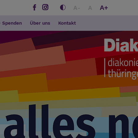
A+
A-
A
+ Spenden
Über uns
Kontakt