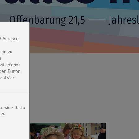
P-Adresse
ten zu
u
satz dieser
den Button
ktiviert.
, wie z.B. die
, zu