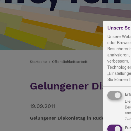
Unsere Se
Unsere Webs
oder Browser
Besuchererl
analysieren,
verbessern. 
Startseite
Öffentlichkeitsarbeit
Technologien
„Einstellunge
Sie können Ih
Gelungener Diakoni
Erf
Die
19.09.2011
Ber
erm
Gelungener Diakonietag in Rudolstadt
Zwe
Fun