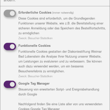
zum Zuge kam, wurde auf die vergangenen Jahre
zurückgeblickt. 600 bis 700 Klienten werden jährlich
Erforderliche Cookies
(immer notwendig)
begleitet. In den vergangenen 30 Jahren suchten
Diese Cookies sind erforderlich, um die Grundlegenden
etwa 7000 Suchtkranke, Suchtgefährdete und
Funktionen unserer Website, wie z.B. die Bereitstellung einer
sicheren Anmeldung oder das Speichern des Bestellfortschritts,
Angehörige Unterstützung. Manche nur einmal,
zu ermöglichen
andere über Jahre hinweg mit regelmäßigem Kontakt
Zweck
:
Besucher-Statistiken
zur Beratungsstelle.
Funktionelle Cookies
Katrin Liebezeit, seit knapp einem Jahr Leiterin der
Funktionelle Cookies gestatten der Diakoniestiftung Weimar
Psychosozialen Beratungsstelle für Suchtkranke,
Bad Lobenstein die Analyse Ihrer Nutzung unserer Website,
Suchtgefährdete und Angehörige, begrüßte etwa 80
um Leistungen zu evaluieren und zu verbessern. Sie können
Gäste. Sie nutzte die Gelegenheit um für den guten
auch dazu verwendet werden, um ein besseres
Start und die Unterstützung zu danken und ihr Team
Besuchererlebnis zu ermöglichen.
Zweck
:
Besucher-Statistiken
aus sechs Kolleginnen und Kollegen vorzustellen.
Den Rückblick übernahm Karola Hausdorf, denn die
Google Tag Manager
frühere Leiterin der Beratungsstelle ist von Anfang
Steuerung von erweiterten Script- und Ereignisbehandlung
an im Team. Sie hat die räumlichen und inhaltlichen
durch Google
Cookies
Veränderungen miterlebt, weiß noch, wie zum
Nachfolgend finden Sie eine Liste aller von uns verwendeten
Alkohol die Spiel- und Drogensucht kamen. Sie
Cookies Google Tag Manager