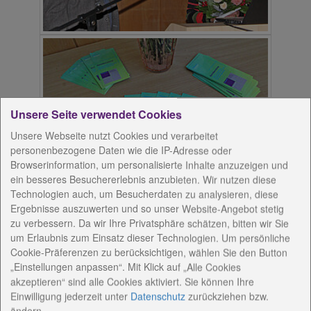
Unsere Seite verwendet Cookies
Unsere Webseite nutzt Cookies und verarbeitet
personenbezogene Daten wie die IP-Adresse oder
Browserinformation, um personalisierte Inhalte anzuzeigen und
ein besseres Besuchererlebnis anzubieten. Wir nutzen diese
Technologien auch, um Besucherdaten zu analysieren, diese
Ergebnisse auszuwerten und so unser Website-Angebot stetig
Die Suchtberatungsstelle in Saalfeld besteht seit 30
zu verbessern. Da wir Ihre Privatsphäre schätzen, bitten wir Sie
Jahren. Dieser Jahrestag war Anlass für einen
um Erlaubnis zum Einsatz dieser Technologien. Um persönliche
Fachtag im Saal des Jugend- und Freizeitzentrums
Cookie-Präferenzen zu berücksichtigen, wählen Sie den Button
im Saalfelder Stadtteil Gorndorf. Bevor das Thema
„Einstellungen anpassen“. Mit Klick auf „Alle Cookies
„Zusammenarbeit in der Behandlung von
akzeptieren“ sind alle Cookies aktiviert. Sie können Ihre
Alkoholgebrauchsstörungen - Herausforderungen
Einwilligung jederzeit
unter
Datenschutz
zurückziehen bzw.
des Schnittstellenmanagements in der Suchthilfe“
ändern.