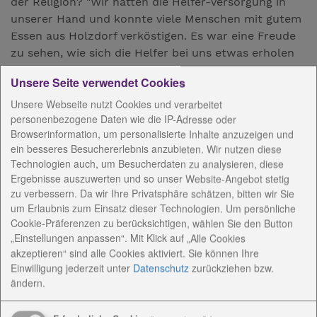
der Religion? "Wir hatten die Helfer-Versorgung in
unserer Hand und konnte viele Menschen mit gutem
Essen aus Holzdorf verköstigen. Es war eine Freude
zu sehen, wie sich die Helfer bei uns etwas erholen
konnten und in Ruhe die Mahlzeiten verbracht
Unsere Seite verwendet Cookies
haben. Dabei gab es zahlreiche Möglichkeiten sich
über Gott und die Welt auszutauschen", so Frau
Unsere Webseite nutzt Cookies und verarbeitet
personenbezogene Daten wie die IP-Adresse oder
Schmidt
Browserinformation, um personalisierte Inhalte anzuzeigen und
Die Andachten wurden von der Trommelgruppe der
ein besseres Besuchererlebnis anzubieten. Wir nutzen diese
Technologien auch, um Besucherdaten zu analysieren, diese
Saalfelder Werkstätten begleitet und auch der Circus
Ergebnisse auszuwerten und so unser Website-Angebot stetig
Bombastico war auf dem Gelände unterwegs. Die
zu verbessern. Da wir Ihre Privatsphäre schätzen, bitten wir Sie
Mitmachangebote, Workshops zum Leben im Alter
um Erlaubnis zum Einsatz dieser Technologien. Um persönliche
und auch der Werkstattladen-Stand rundeten das
Cookie-Präferenzen zu berücksichtigen, wählen Sie den Button
Bild vom Diakonie-Dorf ab.
„Einstellungen anpassen“. Mit Klick auf „Alle Cookies
akzeptieren“ sind alle Cookies aktiviert. Sie können Ihre
Einwilligung jederzeit
unter
Datenschutz
zurückziehen bzw.
ändern.
DANKE FÜR DEN KIRCHENTAG AUF DEM WEG
Henrich Herbst, Superintendent:
Der Kirchentag auf