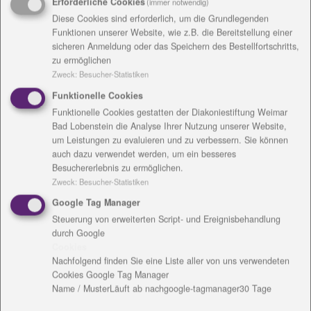
Erforderliche Cookies
(immer notwendig)
dem Weg unter unserem Jahresmotto „Nun sag, wie
Diese Cookies sind erforderlich, um die Grundlegenden
hast Du´s mit der Religion“ liegt hinter uns. Auch
Funktionen unserer Website, wie z.B. die Bereitstellung einer
sicheren Anmeldung oder das Speichern des Bestellfortschritts,
wenn die Erwartungen über die Anzahl der
zu ermöglichen
Teilnehmenden vom Veranstalter viel zu hoch
Zweck
:
Besucher-Statistiken
geschraubt waren, liegen doch schöne,
Funktionelle Cookies
ereignisreiche und intensive Tage hinter uns. Das
Funktionelle Cookies gestatten der Diakoniestiftung Weimar
alles so gut gelungen ist, verdanken wir auch einer
Bad Lobenstein die Analyse Ihrer Nutzung unserer Website,
großen Zahl von Helfenden im Ehrenamt,
um Leistungen zu evaluieren und zu verbessern. Sie können
Pfarrerinnen und Pfarrern, Mitarbeitenden im
auch dazu verwendet werden, um ein besseres
Verkündigungsdienst und der Verwaltung. Ihnen allen
Besuchererlebnis zu ermöglichen.
danke ich für die Unterstützung des Kirchentages,
Zweck
:
Besucher-Statistiken
für den Einsatz Ihrer Zeit und Kraft und für Ihre
Google Tag Manager
Ideen. Der Kirchentag hat dazu beigetragen, Lebens-
Steuerung von erweiterten Script- und Ereignisbehandlung
und Glaubensfragen ins Gespräch zu bringen. Es
durch Google
Cookies
freut mich sehr, dass wir für die circa realistisch
Nachfolgend finden Sie eine Liste aller von uns verwendeten
geschätzten 5.000 Teilnehmenden gute
Cookies Google Tag Manager
Gastgeberinnen und Gastgeber waren.
Name / Muster
Läuft ab nach
google-tagmanager
30 Tage