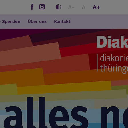
A+
A-
A
+ Spenden
Über uns
Kontakt