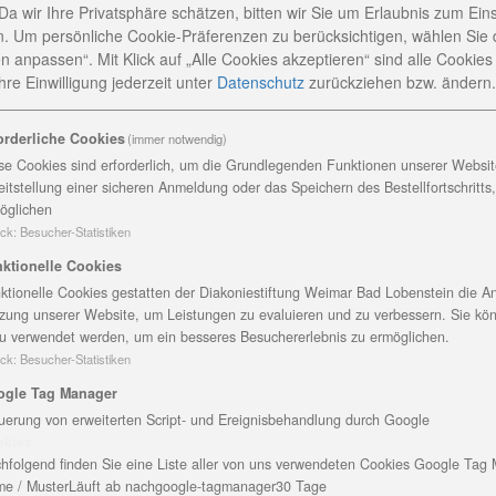
Da wir Ihre Privatsphäre schätzen, bitten wir Sie um Erlaubnis zum Ein
. Um persönliche Cookie-Präferenzen zu berücksichtigen, wählen Sie 
ftsbereiches Eingliederungshilfe der Diakoniestiftung wa
n anpassen“. Mit Klick auf „Alle Cookies akzeptieren“ sind alle Cookies a
ng Weimar Bad Lobenstein gGmbH sondern in erster Linie d
re Einwilligung jederzeit
unter
Datenschutz
zurückziehen bzw. ändern.
ie helfen. Nach regem Austausch und dem Sammeln von E
ns in Deutschland, konnte jetzt im eigenen Land eine We
orderliche Cookies
(immer notwendig)
gen Gegebenheiten errichtet werden. Nun kommt es auf d
se Cookies sind erforderlich, um die Grundlegenden Funktionen unserer Website
eitstellung einer sicheren Anmeldung oder das Speichern des Bestellfortschritts
öglichen
ck
:
Besucher-Statistiken
 erster Linie nicht notwendig und auch nicht möglich, aber
ktionelle Cookies
enschen eine sinnvolle Aufgabe zu finden und sie damit an 
ktionelle Cookies gestatten der Diakoniestiftung Weimar Bad Lobenstein die An
hinzu „Wer was erreichen will hat ziele, wer was verhinder
zung unserer Website, um Leistungen zu evaluieren und zu verbessern. Sie kö
as bewegt werden konnte. Gemeinsam wurden Werkstattber
u verwendet werden, um ein besseres Besuchererlebnis zu ermöglichen.
e zum Einsatz gebracht. Erste Versuche, die Menschen m
ck
:
Besucher-Statistiken
versprechend gelaufen.
ogle Tag Manager
uerung von erweiterten Script- und Ereignisbehandlung durch Google
okies
fertig gemacht und das Ergebnis vorgeführt. In der Werks
hfolgend finden Sie eine Liste aller von uns verwendeten Cookies Google Tag
e / Muster
Läuft ab nach
google-tagmanager
30 Tage
. Das gewebte Kissen passt sehr gut dazu und so können n