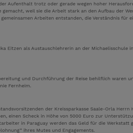
 der Aufenthalt trotz oder gerade wegen hoher Herausford
gemacht, weil sie die Arbeit stark an den Aufbau der We
 gemeinsamen Arbeiten entstanden, die Verständnis für e
ika Eitzen als Austauschlehrerin an der Michaelisschule
rbereitung und Durchführung der Reise behilflich waren un
nie Fernheim.
standsvorsitzenden der Kreissparkasse Saale-Orla Herrn
en, einen Scheck in Höhe von 5000 Euro zur Unterstützu
tarbeiter in Paraguay werden das Geld für die Werkstatt 
„Belohnung“ ihres Mutes und Engagements.