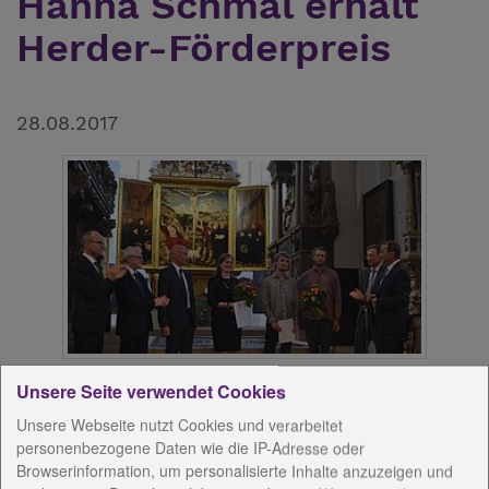
Hanna Schmal erhält
Herder-Förderpreis
28.08.2017
Hanna Schmal erhält für ihre Masterarbeit den
Unsere Seite verwendet Cookies
Herder-Förderpreis
Unsere Webseite nutzt Cookies und verarbeitet
personenbezogene Daten wie die IP-Adresse oder
Den mit 2000 Euro dotierten Herder-Förderpreis
Browserinformation, um personalisierte Inhalte anzuzeigen und
erhielt am Freitagabend bei der Festveranstaltung