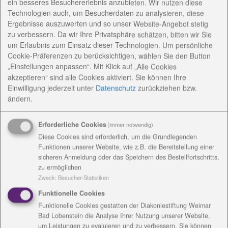
ein besseres Besuchererlebnis anzubieten. Wir nutzen diese
der Evangelischen Kirche Mitteldeutschland und der
Technologien auch, um Besucherdaten zu analysieren, diese
Diakoniestiftung Weimar-Bad Lobenstein zum 273.
Ergebnisse auszuwerten und so unser Website-Angebot stetig
Herder-Geburtstag Hanna Schmal (28), Absolventin
zu verbessern. Da wir Ihre Privatsphäre schätzen, bitten wir Sie
um Erlaubnis zum Einsatz dieser Technologien. Um persönliche
der Hochschule für Musik „Franz Liszt“ in Weimar,
Cookie-Präferenzen zu berücksichtigen, wählen Sie den Button
für ihre Masterarbeit „Der Gregorianische Choral im
„Einstellungen anpassen“. Mit Klick auf „Alle Cookies
Musikunterricht“ am Institut für Musikpädagogik und
akzeptieren“ sind alle Cookies aktiviert. Sie können Ihre
Kirchenmusik. „Wer sich auf diese Arbeit einlässt,
Einwilligung jederzeit
unter
Datenschutz
zurückziehen bzw.
lernt sehr viel“, hob in seiner Laudatio Professor
ändern.
Winfried Speitkamp, Präsident der Bauhaus-
Universität Weimar, hervor.
Erforderliche Cookies
(immer notwendig)
Diese Cookies sind erforderlich, um die Grundlegenden
Der Kulturbegriff werde in seinen „vielfältigen
Funktionen unserer Website, wie z.B. die Bereitstellung einer
Varianten und Dimensionen und in seinen
sicheren Anmeldung oder das Speichern des Bestellfortschritts,
Konsequenzen für die Vermittlung der Musik im
zu ermöglichen
Unterricht erläutert“. Herders Idee zielte auf die
Zweck
:
Besucher-Statistiken
Bildung durch Empfindung und Erfahrung, betonte
Funktionelle Cookies
Speitkamp die Verbindung zum großen Theologen.
Funktionelle Cookies gestatten der Diakoniestiftung Weimar
Der Schüler sei bei Herder das mündige Subjekt. Hier
Bad Lobenstein die Analyse Ihrer Nutzung unserer Website,
sieht auch Hanna Schmal die Basis angelegt für eine
um Leistungen zu evaluieren und zu verbessern. Sie können