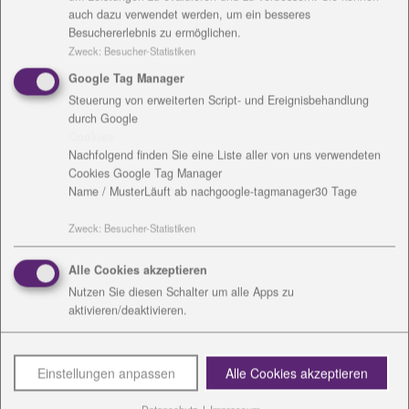
auch dazu verwendet werden, um ein besseres
Pädagogik, die vom Schüler ausgeht. „Herder
Besuchererlebnis zu ermöglichen.
erscheint dabei als ungeheuer moderner Denker“,
Zweck
:
Besucher-Statistiken
sagte Speitkamp. In der Offenheit für Fremdes sieht
Google Tag Manager
die Preisträgerin die Möglichkeit, die eigene
Steuerung von erweiterten Script- und Ereignisbehandlung
Auseinandersetzung mit der Welt voranzutreiben.
durch Google
Für die Preisverleihung war Hanna Schmal eigens aus
Cookies
Südafrika angereist, wo sie seit drei Wochen ein
Nachfolgend finden Sie eine Liste aller von uns verwendeten
Praktikum absolviert.
Cookies Google Tag Manager
Name / Muster
Läuft ab nach
google-tagmanager
30 Tage
Ein Anerkennungspreis, dotiert mit 500 Euro, ging an
zwei Studenten aus dem Bachelor-Studiengang
Zweck
:
Besucher-Statistiken
Elektroakustische Komposition an der
Alle Cookies akzeptieren
Musikhochschule Weimar: Paul Hauptmeier (24) und
Nutzen Sie diesen Schalter um alle Apps zu
Martin Recker (25) wurden für ihre Klanginstallation
aktivieren/deaktivieren.
„Geteilte Räume“ geehrt. Diese war zum Kirchentag
auf dem Herderplatz zu erleben, erinnerte
Superintendent Henrich Herbst.
Einstellungen anpassen
Alle Cookies akzeptieren
In seiner Festrede ging Thomas A. Seidel,