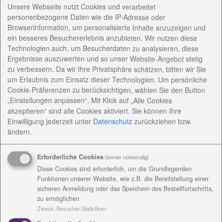
Kinder wegen verschiedenster
Unsere Webseite nutzt Cookies und verarbeitet
Entwicklungsbesonderheiten pädagogisch gefördert
personenbezogene Daten wie die IP-Adresse oder
werden sollen.
Browserinformation, um personalisierte Inhalte anzuzeigen und
ein besseres Besuchererlebnis anzubieten. Wir nutzen diese
Bisher wurden unter dem Namen sozialpädagogische
Technologien auch, um Besucherdaten zu analysieren, diese
Tagesgruppe Mädchen und Jungen vom Schuleintritt
Ergebnisse auszuwerten und so unser Website-Angebot stetig
bis zum 13. Lebensjahr unterstützt. „Wir haben die
zu verbessern. Da wir Ihre Privatsphäre schätzen, bitten wir Sie
um Erlaubnis zum Einsatz dieser Technologien. Um persönliche
Kinder in unseren Räumlichkeiten betreut und waren
Cookie-Präferenzen zu berücksichtigen, wählen Sie den Button
vor allem auf sie konzentriert. Nun ist es so, dass wir
„Einstellungen anpassen“. Mit Klick auf „Alle Cookies
darüber hinaus als aufsuchende Erziehungshilfe
akzeptieren“ sind alle Cookies aktiviert. Sie können Ihre
agieren und intensiv auch mit dem Familien der
Einwilligung jederzeit
unter
Datenschutz
zurückziehen bzw.
Kinder zusammenarbeiten“, erklärt Kathlen Ölsner.
ändern.
Sie arbeitet gemeinsam mit Maria Giegling und
Nadine Kessel, die sich zurzeit in Elternzeit befindet.
Erforderliche Cookies
(immer notwendig)
Diese Cookies sind erforderlich, um die Grundlegenden
Funktionen unserer Website, wie z.B. die Bereitstellung einer
sicheren Anmeldung oder das Speichern des Bestellfortschritts,
Meist steckt kein böser Wille hinter dem auffälligen
zu ermöglichen
Verhalten von Kindern. Ein stressiger und
Zweck
:
Besucher-Statistiken
vollgepackter Alltag, wenig Zeit für- und miteinander,