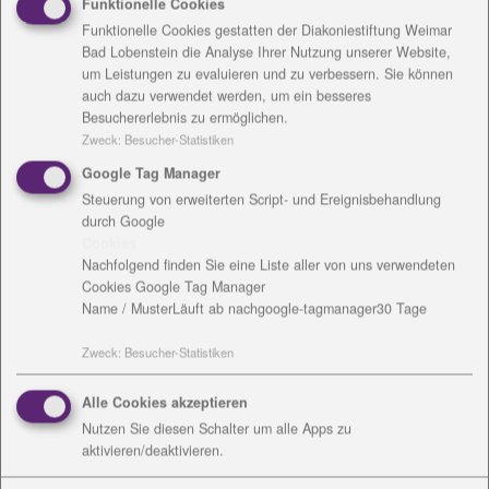
Funktionelle Cookies
berufliche oder finanzielle Schwierigkeiten und
Funktionelle Cookies gestatten der Diakoniestiftung Weimar
Beziehungsprobleme belasten das Familienleben oft
Bad Lobenstein die Analyse Ihrer Nutzung unserer Website,
sehr. Besonders der Umgang mit und die Erziehung
um Leistungen zu evaluieren und zu verbessern. Sie können
von Kindern, die hohe Ansprüche an ihre Eltern
auch dazu verwendet werden, um ein besseres
stellen, wird dabei immer wieder zur
Besuchererlebnis zu ermöglichen.
Herausforderung. Auseinandersetzungen sind oft
Zweck
:
Besucher-Statistiken
vorprogrammiert und Zeiten in denen die gesamte
Google Tag Manager
Familie zur Ruhe kommen sollte, werden immer
Steuerung von erweiterten Script- und Ereignisbehandlung
wieder durch Streit und Ärger überschattet. Das
durch Google
Cookies
kann so weit gehen, dass der Spaß am Miteinander
Nachfolgend finden Sie eine Liste aller von uns verwendeten
verloren geht und ein erholsames Familienleben
Cookies Google Tag Manager
kaum noch möglich ist. Oft ist es dann die
Name / Muster
Läuft ab nach
google-tagmanager
30 Tage
Ratlosigkeit der Eltern Anlass Unterstützung und
Beratung beim zuständigen Jugendamt zu suchen.
Zweck
:
Besucher-Statistiken
Dieses vermittelt die Familien weiter an das Flex-
Team.
Alle Cookies akzeptieren
Nutzen Sie diesen Schalter um alle Apps zu
aktivieren/deaktivieren.
Dort wird vielseitige Hilfe für Familien geboten.