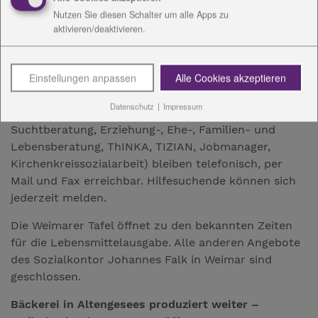
Hausaufgaben und können per Email mit den
Nutzen Sie diesen Schalter um alle Apps zu
Pädagogen Kontakt aufnehmen.
aktivieren/deaktivieren.
Alle Kindergärten in unserer Trägerschaft wurden
geschlossen. Gleichzeitig wird eine
Einstellungen anpassen
Alle Cookies akzeptieren
Notgruppenbetreuung vorgehalten.
Datenschutz
|
Impressum
Die Beratungsstellen und Arbeitsmarktprojekte (z. B.
Suchtberatung, Erziehung-, Ehe-, Familien- und
Lebensberatung, ThINKA, TIZIAN, Jobmanager,
Kirchenkreissozialarbeit) bleiben telefonisch, per
Mail und Fax erreichbar. Hilfesuchende können sich
jederzeit melden.
Die Weimarer Tafel öffnet zu den bekannten Zeiten
für die Lebensmittelausgabe. Alle anderen Angebote
des Sozialkontor Johannes Falk in Weimar sind
geschlossen.
Bäckerei in Altengesees produziert weiter –