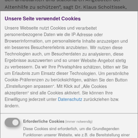
Altenhilfe zu schützen“, sagt Dr. Klaus Scholtissek,
der Vorsitzende der Geschäftsführung der
Unsere Seite verwendet Cookies
Diakoniestiftung.
Unsere Webseite nutzt Cookies und verarbeitet
Mehrmals wöchentlich finden Besprechungen der
personenbezogene Daten wie die IP-Adresse oder
Browserinformation, um personalisierte Inhalte anzuzeigen und
Geschäftsführung mit den Bereichsleitern statt, um
ein besseres Besuchererlebnis anzubieten. Wir nutzen diese
schnell und ausreichend auf aktuelle Entwicklungen
Technologien auch, um Besucherdaten zu analysieren, diese
reagieren zu können.
Ergebnisse auszuwerten und so unser Website-Angebot stetig
zu verbessern. Da wir Ihre Privatsphäre schätzen, bitten wir Sie
In den unterschiedlichen Bereichen gibt es
um Erlaubnis zum Einsatz dieser Technologien. Um persönliche
verschiedene Maßnahmen:
Cookie-Präferenzen zu berücksichtigen, wählen Sie den Button
„Einstellungen anpassen“. Mit Klick auf „Alle Cookies
In der Altenhilfe arbeiten die ambulanten
akzeptieren“ sind alle Cookies aktiviert. Sie können Ihre
Pflegedienste mit höchster Sorgfalt, die Tagespflegen
Einwilligung jederzeit
unter
Datenschutz
zurückziehen bzw.
wurden geschlossen, die stationären Einrichtungen
ändern.
(acht Pflegeheime) dürfen von Besuchern nicht mehr
betreten werden. Lieferanten und Dienstleister
Erforderliche Cookies
(immer notwendig)
erhalten Zutritt nur nach Absprache.
Diese Cookies sind erforderlich, um die Grundlegenden
Funktionen unserer Website, wie z.B. die Bereitstellung einer
Personen mit Handicaps, die in Werkstattstätten für