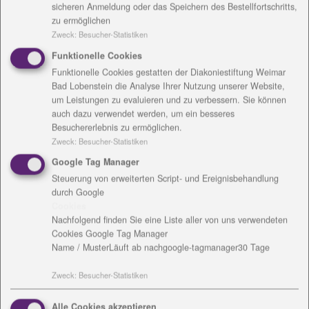
sicheren Anmeldung oder das Speichern des Bestellfortschritts,
Menschen mit Behinderungen arbeiten, haben seit
zu ermöglichen
dem 18.3.2020 keinen Zutritt mehr. Mitarbeitende der
Zweck
:
Besucher-Statistiken
Werkstätten arbeiten weiter an den
Funktionelle Cookies
Industrieaufträgen u. a. für die Medizintechnik. Hier
Funktionelle Cookies gestatten der Diakoniestiftung Weimar
werden zurzeit auch Schutzmasken für die
Bad Lobenstein die Analyse Ihrer Nutzung unserer Website,
Pflegeeinrichtungen genäht.
um Leistungen zu evaluieren und zu verbessern. Sie können
auch dazu verwendet werden, um ein besseres
Die Wohnstätten für Menschen mit Behinderung
Besuchererlebnis zu ermöglichen.
haben eine große Herausforderung zu bewältigen.
Zweck
:
Besucher-Statistiken
Klienten, die sonst tagsüber in der Werkstatt
Google Tag Manager
arbeiten, sind den ganzen Tag im Haus und müssen
Steuerung von erweiterten Script- und Ereignisbehandlung
dort betreut werden, dafür wird zusätzliches
durch Google
Personal benötigt. Auch in den Wohnstätten gilt ein
Cookies
Nachfolgend finden Sie eine Liste aller von uns verwendeten
strenges Besuchsverbot.
Cookies Google Tag Manager
Name / Muster
Läuft ab nach
google-tagmanager
30 Tage
Die vier Schulen in unserer Trägerschaft wurden
geschlossen. Im kleinen Umfang findet eine
Zweck
:
Besucher-Statistiken
Notbetreuung statt. Die Schülerinnen und Schüler
der Freien Montessori-Gemeinschaftsschule erhalten
Alle Cookies akzeptieren