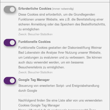
Erforderliche Cookies
(immer notwendig)
Diese Cookies sind erforderlich, um die Grundlegenden
Funktionen unserer Website, wie z.B. die Bereitstellung einer
sicheren Anmeldung oder das Speichern des Bestellfortschritts,
zu ermöglichen
Zweck
:
Besucher-Statistiken
Funktionelle Cookies
Tischlerei stellt Holzpanel für Desinfektionsspender
Funktionelle Cookies gestatten der Diakoniestiftung Weimar
her - Bestellung auch für Kindereinrichtungen
Bad Lobenstein die Analyse Ihrer Nutzung unserer Website,
möglich
um Leistungen zu evaluieren und zu verbessern. Sie können
auch dazu verwendet werden, um ein besseres
Abstand halten, regelmäßig Händewaschen und am
Besuchererlebnis zu ermöglichen.
besten desinfizieren! Auch wenn die Maßnahmen
Zweck
:
Besucher-Statistiken
zum Schutz vor dem Corona-Virus gelockert werden,
Google Tag Manager
gelten weiterhin bestimmte Hygienestandards. Das
Steuerung von erweiterten Script- und Ereignisbehandlung
Sauberhalten der Hände gehört ganz sicher
durch Google
dazu. Öffentliche Einrichtungen, besonders im
Cookies
Gesundheitswesen, der Alten- und
Nachfolgend finden Sie eine Liste aller von uns verwendeten
Cookies Google Tag Manager
Eingliederungshilfe müssen diese Maßnahmen zum