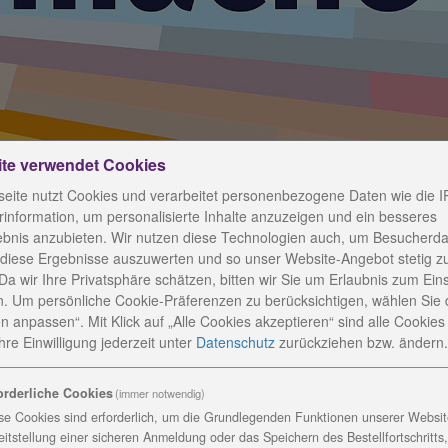
ite verwendet Cookies
eite nutzt Cookies und verarbeitet personenbezogene Daten wie die I
information, um personalisierte Inhalte anzuzeigen und ein besseres
ebnis anzubieten. Wir nutzen diese Technologien auch, um Besucherda
 diese Ergebnisse auszuwerten und so unser Website-Angebot stetig z
Da wir Ihre Privatsphäre schätzen, bitten wir Sie um Erlaubnis zum Ein
ets für gute Stimmung so
. Um persönliche Cookie-Präferenzen zu berücksichtigen, wählen Sie 
n anpassen“. Mit Klick auf „Alle Cookies akzeptieren“ sind alle Cookies a
re Einwilligung jederzeit
unter
Datenschutz
zurückziehen bzw. ändern.
orderliche Cookies
(immer notwendig)
enhain wurden vor einigen Tagen zwei Mitarbeiterinnen ge
se Cookies sind erforderlich, um die Grundlegenden Funktionen unserer Website
Kronenkreuz, die höchste Auszeichnung der Diakonie
eitstellung einer sicheren Anmeldung oder das Speichern des Bestellfortschritts