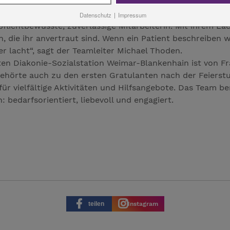
Job besonders gut macht ist Katja Möhwald. Die 45- jährig
 in dieser Woche mit dem Kronenkreuz der Diakonie geehrt
Datenschutz
|
Impressum
ne pflichtbewusste, zuverlässige Mitarbeiterin. Mit ihrem 
, die ihr anvertraut sind. Wenn ein Patient beschreiben w
 lacht“, sagt der Teamleiter Michael Thoden.
mten Diakonie-Sozialstation Weimar-Blankenhain ist von F
 gehörte auch zu den ersten Gratulanten nach der Feier
ür vielfältige Aktivitäten und Hilfsangebote. Das Team bem
bedarfsorientiert, liebevoll und engagiert.
teilen
Instagram