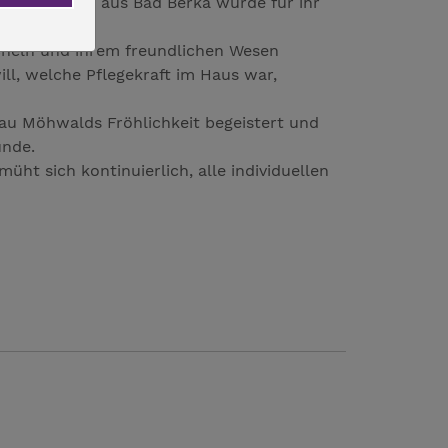
e Pflegekraft aus Bad Berka wurde für ihr
.
Lächeln und ihrem freundlichen Wesen
ill, welche Pflegekraft im Haus war,
rau Möhwalds Fröhlichkeit begeistert und
stunde.
üht sich kontinuierlich, alle individuellen