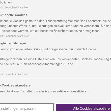
mit dem Kronenkreuz geehrt. Gabriele König, Leiterin d
öglichen
eantragt und zusammen mit ihrem Team zur feierlichen
ck
:
Besucher-Statistiken
ktionelle Cookies
er Sozialstation Weimar-Blankenhain tätig. Sie begann als
ktionelle Cookies gestatten der Diakoniestiftung Weimar Bad Lobenstein die An
ld konnte ihr die Leitung des Hauswirtschaftsteams
zung unserer Website, um Leistungen zu evaluieren und zu verbessern. Sie kö
 die Ausbildung zur Altenpflegerin gemacht, sich dann s
u verwendet werden, um ein besseres Besuchererlebnis zu ermöglichen.
ck
:
Besucher-Statistiken
ifizieren lassen. „Frau Schablick-Schumann stellt sich im
, und immer schnell und konkret bei der Umsetzung.
ogle Tag Manager
t eine positive Stimmung. Für die Mitarbeitenden ist sie 
uerung von erweiterten Script- und Ereignisbehandlung durch Google
okies
nerin ohne ihre Rolle aus dem Blick zu verlieren. Ebenso
hfolgend finden Sie eine Liste aller von uns verwendeten Cookies Google Tag
orgt zusammen mit den Angehörigen für eine ganzheitliche
e / Muster
Läuft ab nach
google-tagmanager
30 Tage
e durch uns versorgt werden, eine angemessene Pflege erh
. Sie engagiert sich ehrenamtlich stark für benachteiligt
ck
:
Besucher-Statistiken
 viel für die Kinder erreichen“, heißt es im Antrag für d
e Cookies akzeptieren
zen Sie diesen Schalter um alle Apps zu aktivieren/deaktivieren.
us dem Team Kranichfeld der Diakonie-Sozialstation. Mi
legebedürftige Menschen ein selbstbestimmtes Leben im v
Menschen, die an einer Krankheit leiden oder einen Unfal
instellungen anpassen
Alle Cookies akzeptiere