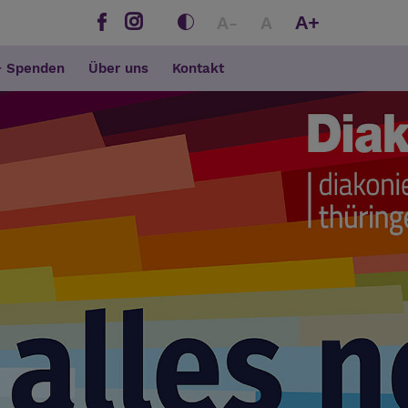
A+
A-
A
+ Spenden
Über uns
Kontakt