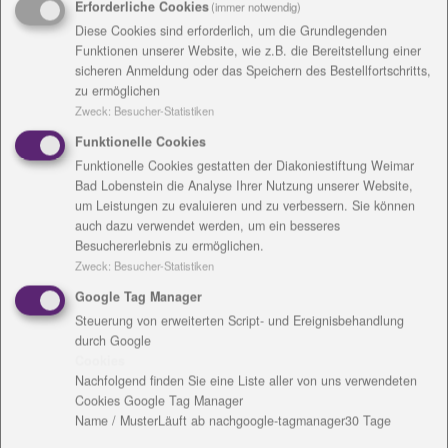
Erforderliche Cookies
(immer notwendig)
Parkatmosphäre.
Diese Cookies sind erforderlich, um die Grundlegenden
Mit seiner Videoinstallation „Holzdorf Alben“ öffnet
Funktionen unserer Website, wie z.B. die Bereitstellung einer
der Weimarer Fotokünstler Claus Bach am selben Tag
sicheren Anmeldung oder das Speichern des Bestellfortschritts,
zu ermöglichen
ein anderes wichtiges Kapitel der Geschichte des
Zweck
:
Besucher-Statistiken
Landguts Holzdorf. Von 1961 – 1993 wurde der Ort
als ein Kinderheim genutzt. Sechs dokumentarisch
Funktionelle Cookies
erfasste Fotoalben dieses Heims geben einen
Funktionelle Cookies gestatten der Diakoniestiftung Weimar
Bad Lobenstein die Analyse Ihrer Nutzung unserer Website,
besonderen Einblick in dieses wichtige Zeitfragment.
um Leistungen zu evaluieren und zu verbessern. Sie können
auch dazu verwendet werden, um ein besseres
Ein weiteres Highlight an diesem Tag war der
Besuchererlebnis zu ermöglichen.
Picknick-Club. "Genießen Sie romantische Momente
Zweck
:
Besucher-Statistiken
im klassisch modernen Garten und lassen Sie sich
Google Tag Manager
von einer besonderen Auswahl an Produkten aus
Steuerung von erweiterten Script- und Ereignisbehandlung
eigener Herstellung verzaubern. Stellen Sie sich Ihr
durch Google
individuelles Picknick-Set zusammen und entdecken
Cookies
Sie die kulinarischen und ästhetischen Qualitäten
Nachfolgend finden Sie eine Liste aller von uns verwendeten
unseres Landguts", hieß es am Sonntag und so auch
Cookies Google Tag Manager
Name / Muster
Läuft ab nach
google-tagmanager
30 Tage
am kommenden Wochenende, Sonntag, 13. Juni: