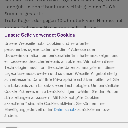
Landgut Holzdorf bunt und vielfältig in den BUGA-
Sommer gestartet.
Trotz Regen, der gegen 13 Uhr stark vom Himmel fiel,
kamen Dutzende Gäste, um die Eröffnung
des Skulpturenparkes mitzuerleben, die Präsentation
Unsere Seite verwendet Cookies
der Videoinstallation „Holzdorf Alben“ als erste zu
Unsere Webseite nutzt Cookies und verarbeitet
sehen und unter dem Titel Picknick-Club einen
personenbezogene Daten wie die IP-Adresse oder
Schlemmer-Korb zu probieren.
Browserinformation, um personalisierte Inhalte anzuzeigen und
ein besseres Besuchererlebnis anzubieten. Wir nutzen diese
Das Landgut Holzdorf hat sich in den vergangenen
Technologien auch, um Besucherdaten zu analysieren, diese
Monaten gewandelt und setzt mit
Ergebnisse auszuwerten und so unser Website-Angebot stetig
zu verbessern. Da wir Ihre Privatsphäre schätzen, bitten wir Sie
Kunstwerken, Lichtinstallationen und
um Erlaubnis zum Einsatz dieser Technologien. Um persönliche
Parkgestaltungen neue Kontraste im reizvollen
Cookie-Präferenzen zu berücksichtigen, wählen Sie den Button
Landschaftspark. In Kooperation mit der Galerie
„Einstellungen anpassen“. Mit Klick auf „Alle Cookies
Profil aus Weimar wurden die sonst leerstehenden
akzeptieren“ sind alle Cookies aktiviert. Sie können Ihre
Sockel des Parks mit zeitgenössischer Kunst
Einwilligung jederzeit
unter
Datenschutz
zurückziehen bzw.
ausgestattet. Bis zum 10.10.2021 bereichern die
ändern.
Skulpturen von Sylvia Bohlen, Michael Ernst, Robert
Krainhöfner und Walter Sachs die wunderbare