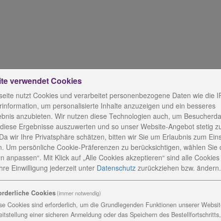
ite verwendet Cookies
eite nutzt Cookies und verarbeitet personenbezogene Daten wie die I
information, um personalisierte Inhalte anzuzeigen und ein besseres
ebnis anzubieten. Wir nutzen diese Technologien auch, um Besucherda
 diese Ergebnisse auszuwerten und so unser Website-Angebot stetig z
Da wir Ihre Privatsphäre schätzen, bitten wir Sie um Erlaubnis zum Ein
gt Note "sehr gut"
. Um persönliche Cookie-Präferenzen zu berücksichtigen, wählen Sie 
n anpassen“. Mit Klick auf „Alle Cookies akzeptieren“ sind alle Cookies a
re Einwilligung jederzeit
unter
Datenschutz
zurückziehen bzw. ändern.
orderliche Cookies
(immer notwendig)
aus Elisabeth
se Cookies sind erforderlich, um die Grundlegenden Funktionen unserer Website
eitstellung einer sicheren Anmeldung oder das Speichern des Bestellfortschritts