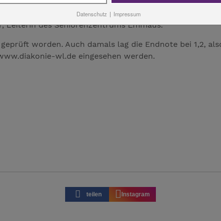
uen uns, die gute Arbeit des Personals und die Zufrieden
Datenschutz
|
Impressum
ner, Leiterin des Seniorenzentrums Emmaus.
geprüft worden. Auch damals lag die Endnote bei 1,2, als
 www.diakonie-wl.de eingesehen werden.
teilen
Instagram