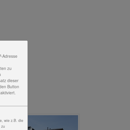
P-Adresse
ten zu
u
satz dieser
den Button
ktiviert.
, wie z.B. die
, zu