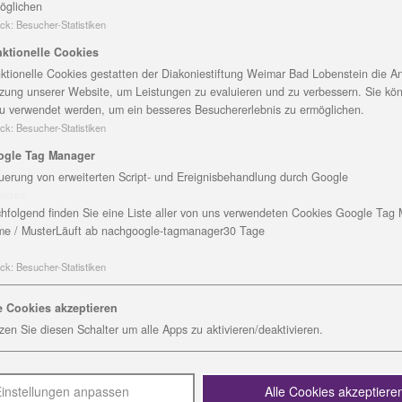
öglichen
ck
:
Besucher-Statistiken
is zu 40 an Demenz erkrankte Menschen
ktionelle Cookies
ktionelle Cookies gestatten der Diakoniestiftung Weimar Bad Lobenstein die An
zung unserer Website, um Leistungen zu evaluieren und zu verbessern. Sie kö
dorf gehörende Haus Elisabeth wurde Ende 2011 vom
u verwendet werden, um ein besseres Besuchererlebnis zu ermöglichen.
e Woche kam das Ergebnis. Das Haus konnte mit der
ck
:
Besucher-Statistiken
den.
ogle Tag Manager
uerung von erweiterten Script- und Ereignisbehandlung durch Google
nter dem Landesdurchschnitt (1,3).
okies
hfolgend finden Sie eine Liste aller von uns verwendeten Cookies Google Tag
 in den Seniorenzentren durchgeführt. Bewertet werden
e / Muster
Läuft ab nach
google-tagmanager
30 Tage
 soziale Betreuung und Alltagsgestaltung (1,0) sowie Wo
er Bewohner (1,0).
ck
:
Besucher-Statistiken
orf am Standort des ehemaligen Krankenhauses. Es wurde 
e Cookies akzeptieren
gibt 40 Plätze in vier Wohngruppen.
zen Sie diesen Schalter um alle Apps zu aktivieren/deaktivieren.
tschätzende Haltung gegenüber den alt gewordenen Mensc
rklichkeit, stehen bei der Betreuung und im Alltag des 
instellungen anpassen
Alle Cookies akzeptiere
 wir auch“, sagt Nicole Hartenstein, Pflegedienstleiterin