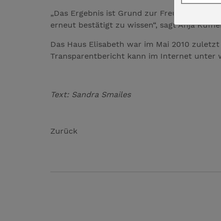
„Das Ergebnis ist Grund zur Freude. Wir fre
erneut bestätigt zu wissen“, sagt Anja Küf
Das Haus Elisabeth war im Mai 2010 zuletzt 
Transparentbericht kann im Internet unter
Text: Sandra Smailes
Zurück