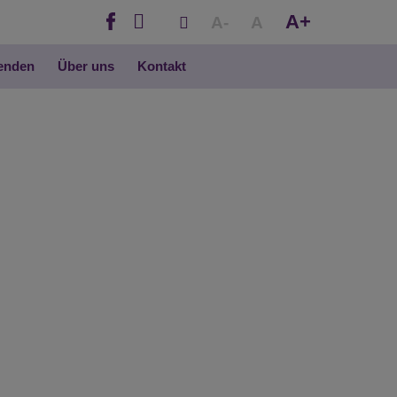
A+
A-
A
penden
Über uns
Kontakt