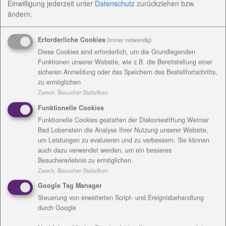
aufgegriffen und Schnittmengen zur Lage der
Einwilligung jederzeit
unter
Datenschutz
zurückziehen bzw.
ändern.
Sozialwirtschaft und zur Situation der Träger
sozialer Angebote und Dienstleistungen in Thüringen
reflektiert. Unter dem Titel: Soziale Dienste
Erforderliche Cookies
(immer notwendig)
nachhaltig sichern! werden Vertreter aus
Diese Cookies sind erforderlich, um die Grundlegenden
Funktionen unserer Website, wie z.B. die Bereitstellung einer
verschiedensten Bereichen gemeinsam diskutieren.
sicheren Anmeldung oder das Speichern des Bestellfortschritts,
zu ermöglichen
Folgende Personen haben sich bereit erklärt, an der
Zweck
:
Besucher-Statistiken
Podiumsdiskussion, welche vom Chefredakteur des
MDR, Stefan Raue moderiert wird, mitzuwirken:
Funktionelle Cookies
Funktionelle Cookies gestatten der Diakoniestiftung Weimar
Thomas Fügmann, Landrat des Saale-Orla-
Bad Lobenstein die Analyse Ihrer Nutzung unserer Website,
um Leistungen zu evaluieren und zu verbessern. Sie können
Kreises (angefragt)
auch dazu verwendet werden, um ein besseres
Oberkirchenrat Eberhardt Grüneberg,
Besuchererlebnis zu ermöglichen.
Vorstandsvorsitzender des Diakonisches Werk
Zweck
:
Besucher-Statistiken
der Ev. Kirche in Mitteldeutschland
Google Tag Manager
Steuerung von erweiterten Script- und Ereignisbehandlung
Helmut Schmidt, Vorstandsvorsitzender der
durch Google
Kreissparkasse Saale-Orla
Cookies