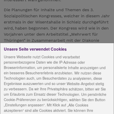
Die Planungen für Inhalte und Themen des 3.
Sozialpolitischen Kongresses, welcher in diesem Jahr
erstmals in der Wisentahalle in Schleiz durchgeführt
wird, haben begonnen. Der Kongress wird wie in den
Vorjahren unter dem Arbeitstitel „Mehrwert für
Thüringen“ in Zusammenarbeit mit der Diakonie
Mitteldeutschland stattfinden.
Unsere Seite verwendet Cookies
Bundesumweltminister a.D., Prof. Dr. Klaus Töpfer
Unsere Webseite nutzt Cookies und verarbeitet
personenbezogene Daten wie die IP-Adresse oder
konnte als Hauptredner für den Kongress gewonnen
Browserinformation, um personalisierte Inhalte anzuzeigen und
werden. Er wird einen Vortrag zum Thema
ein besseres Besuchererlebnis anzubieten. Wir nutzen diese
Nachhaltigkeit in der Sozialwirtschaft halten. Hier
Technologien auch, um Besucherdaten zu analysieren, diese
werden Inhalte wie Wachstum und Grenzen von
Ergebnisse auszuwerten und so unser Website-Angebot stetig
Wachstum in der Sozialwirtschaft und die Bildung
zu verbessern. Da wir Ihre Privatsphäre schätzen, bitten wir Sie
überlebensfähiger Trägerstrukturen aufgegriffen.
um Erlaubnis zum Einsatz dieser Technologien. Um persönliche
Cookie-Präferenzen zu berücksichtigen, wählen Sie den Button
Im Anschluss an die Rede von Prof. Dr. Töpfer wird
„Einstellungen anpassen“. Mit Klick auf „Alle Cookies
im Rahmen einer Podiumsdiskussion dieses Thema
akzeptieren“ sind alle Cookies aktiviert. Sie können Ihre