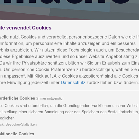
ite verwendet Cookies
eite nutzt Cookies und verarbeitet personenbezogene Daten wie die I
information, um personalisierte Inhalte anzuzeigen und ein besseres
ebnis anzubieten. Wir nutzen diese Technologien auch, um Besucherda
 diese Ergebnisse auszuwerten und so unser Website-Angebot stetig z
Da wir Ihre Privatsphäre schätzen, bitten wir Sie um Erlaubnis zum Ein
. Um persönliche Cookie-Präferenzen zu berücksichtigen, wählen Sie 
n anpassen“. Mit Klick auf „Alle Cookies akzeptieren“ sind alle Cookies a
re Einwilligung jederzeit
unter
Datenschutz
zurückziehen bzw. ändern.
ießen
orderliche Cookies
(immer notwendig)
se Cookies sind erforderlich, um die Grundlegenden Funktionen unserer Website
eitstellung einer sicheren Anmeldung oder das Speichern des Bestellfortschritts
öglichen
ck
:
Besucher-Statistiken
f in Altengesees beteiligt sich seit einigen Jahren am
eser hat am Wochenende stattgefunden und war für die
ktionelle Cookies