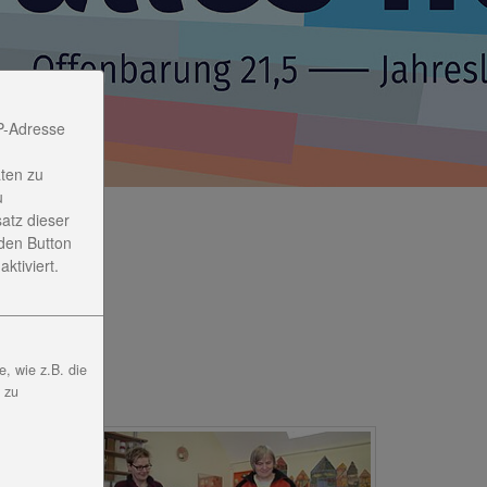
P-Adresse
ten zu
u
satz dieser
den Button
ktiviert.
, wie z.B. die
, zu