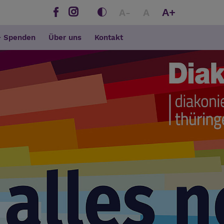
A+
A-
A
+ Spenden
Über uns
Kontakt