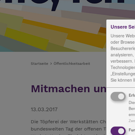
Unsere Se
Unsere Webs
oder Browser
Besuchererl
analysieren,
verbessern. 
Startseite
Öffentlichkeitsarbeit
Technologien
„Einstellunge
Sie können Ih
Mitmachen und gen
Erf
Die
Ber
13.03.2017
erm
Zwe
Die Töpferei der Werkstätten Christopherusho
bundesweiten Tag der offenen Töpferei. Di
Fun